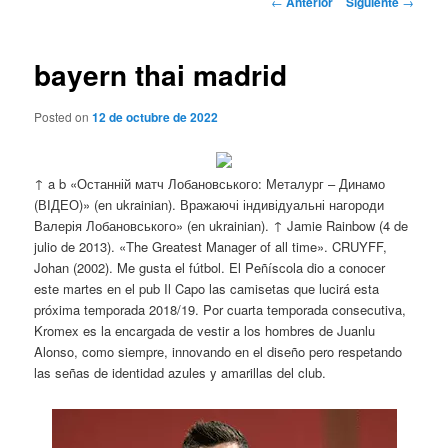
←
Anterior
Siguiente
→
de
entradas
bayern thai madrid
Posted on
12 de octubre de 2022
↑ a b «Останній матч Лобановського: Металург – Динамо
(ВІДЕО)» (en ukrainian). Вражаючі індивідуальні нагороди
Валерія Лобановського» (en ukrainian). ↑ Jamie Rainbow (4 de
julio de 2013). «The Greatest Manager of all time». CRUYFF,
Johan (2002). Me gusta el fútbol. El Peñíscola dio a conocer
este martes en el pub Il Capo las camisetas que lucirá esta
próxima temporada 2018/19. Por cuarta temporada consecutiva,
Kromex es la encargada de vestir a los hombres de Juanlu
Alonso, como siempre, innovando en el diseño pero respetando
las señas de identidad azules y amarillas del club.