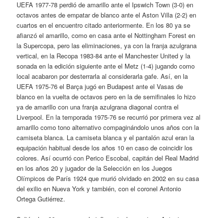
UEFA 1977-78 perdió de amarillo ante el Ipswich Town (3-0) en
octavos antes de empatar de blanco ante el Aston Villa (2-2) en
cuartos en el encuentro citado anteriormente. En los 80 ya se
afianzó el amarillo, como en casa ante el Nottingham Forest en
la Supercopa, pero las eliminaciones, ya con la franja azulgrana
vertical, en la Recopa 1983-84 ante el Manchester United y la
sonada en la edición siguiente ante el Metz (1-4) jugando como
local acabaron por desterrarla al considerarla gafe. Así, en la
UEFA 1975-76 el Barça jugó en Budapest ante el Vasas de
blanco en la vuelta de octavos pero en la de semifinales lo hizo
ya de amarillo con una franja azulgrana diagonal contra el
Liverpool. En la temporada 1975-76 se recurrió por primera vez al
amarillo como tono alternativo compaginándolo unos años con la
camiseta blanca. La camiseta blanca y el pantalón azul eran la
equipación habitual desde los años 10 en caso de coincidir los
colores. Así ocurrió con Perico Escobal, capitán del Real Madrid
en los años 20 y jugador de la Selección en los Juegos
Olímpicos de París 1924 que murió olvidado en 2002 en su casa
del exilio en Nueva York y también, con el coronel Antonio
Ortega Gutiérrez.