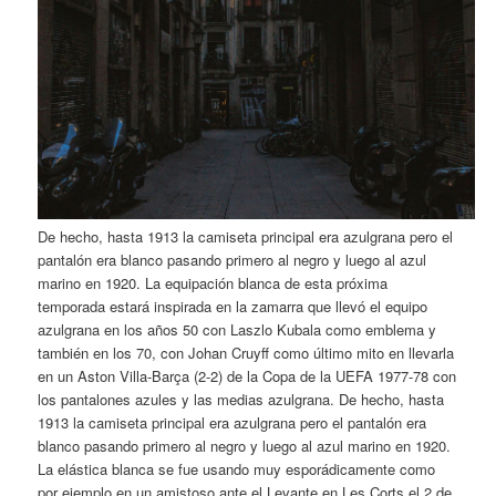
De hecho, hasta 1913 la camiseta principal era azulgrana pero el
pantalón era blanco pasando primero al negro y luego al azul
marino en 1920. La equipación blanca de esta próxima
temporada estará inspirada en la zamarra que llevó el equipo
azulgrana en los años 50 con Laszlo Kubala como emblema y
también en los 70, con Johan Cruyff como último mito en llevarla
en un Aston Villa-Barça (2-2) de la Copa de la UEFA 1977-78 con
los pantalones azules y las medias azulgrana. De hecho, hasta
1913 la camiseta principal era azulgrana pero el pantalón era
blanco pasando primero al negro y luego al azul marino en 1920.
La elástica blanca se fue usando muy esporádicamente como
por ejemplo en un amistoso ante el Levante en Les Corts el 2 de