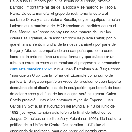
Salió a los 26 meses por la influencia de su primo, Antonio
Barroso, importante militar de la época y se marchó exiliado a
París. De esta manera, el grupo de rock toma la estela al
cantante Drake y a la catalana Rosalia, cuyos logotipos también
lucieron en la camiseta del FC Barcelona en partidos contra el
Real Madrid. Así como no hay una sola manera de lucir los
colores azulgranas, el talento tampoco se puede limitar, por lo
que el lanzamiento mundial de la nueva camiseta por parte del
Barça y Nike se acompaña de una campaña que toma como
lema «el talento no tiene una sola forma» y que quiere ser un
tributo a estos talentos que impulsan el progreso y la creatividad,
camiseta barcelona 2024
y que unen Barcelona y el Barça como
‘más que un Club’ con la forma del Eixample como punto de
partida. El Barça compartió un vídeo del presidente Joan Laporta
descubriendo el diseño final de la equipación, que tendrá de base
de color blanco y el final de las mangas será azulgrana. Calvo-
Sotelo presidió, junto a los entonces reyes de España, Juan
Carlos I y Sofía, la inauguración del Mundial el 13 de junio de
1982 (los reyes también asistieron a la final de fútbol de los
Juegos Olímpicos entre España y Polonia en 1992). De hecho, el
político de la Unión de Centro Democrático (UCD) fue el
encargado de realizar el saque de honor del partido entre