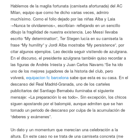
Hablemos de la maglia fortunata (camiseta afortunada) del AC
Milan, equipo que como he dicho varias veces, admiro
muchísimo. Como el folio dejado por las niñas Alba y Laia
-«Nunca te olvidaremos», escribían- reflejando en un sencillo
dibujo la fragilidad de nuestra existencia. Leo Messi llevaba
escrito “My determination”, Ter Stegen lucía en su camiseta la
frase “My humility” y Jordi Alba mostraba “My persistence”, por
citar algunos ejemplos. Leo decida seguir vistiendo de azulgrana.
En el discurso, el presidente azulgrana también quiso recordar a
las figuras de Andrés Iniesta y Juan Carlos Navarro.“Se ha ido
uno de los mejores jugadores de la historia del club, pero
volverá,
equipacion fc barcelona
sabe que esta es su casa. En el
descanso del Real Madrid-Granada, uno de los carteles
publicitarios del Santiago Bernabéu iluminaba el siguiente
mensaje: «La preparación lo es todo». Sin excepción, los chicos
siguen apostando por el balompié, aunque admiten que se han
tomado un periodo de descanso por culpa de la acumulación de
“deberes y exámenes”.
Un dato y un momentum que merecían una celebración a la
altura. En este caso no se trata de una camiseta concreta (me