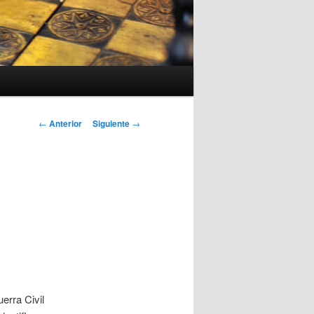
Navegación
←
Anterior
Siguiente
→
de
entradas
erra Civil