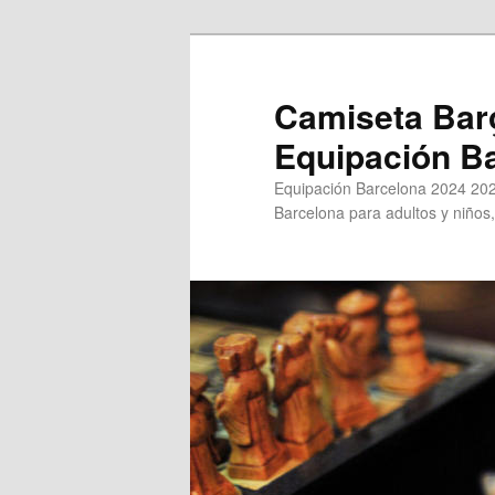
Ir
al
contenido
Camiseta Bar
principal
Equipación B
Equipación Barcelona 2024 202
Barcelona para adultos y niños,