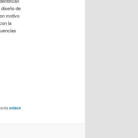
identifican
l diseño de
con motivo
con la
cuencias
uarda
enlace