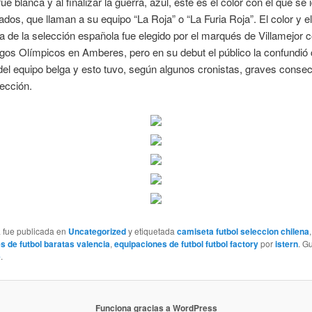
e blanca y al finalizar la guerra, azul, este es el color con el que se 
nados, que llaman a su equipo “La Roja” o “La Furia Roja”. El color y e
a de la selección española fue elegido por el marqués de Villamejor 
gos Olímpicos en Amberes, pero en su debut el público la confundió 
el equipo belga y esto tuvo, según algunos cronistas, graves conse
lección.
a fue publicada en
Uncategorized
y etiquetada
camiseta futbol seleccion chilena
,
s de futbol baratas valencia
,
equipaciones de futbol futbol factory
por
istern
. G
e
.
Funciona gracias a WordPress