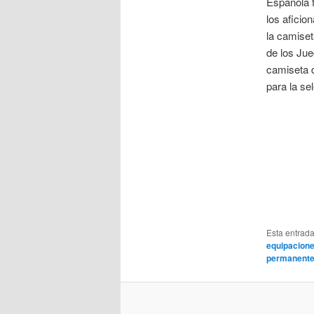
Española fu
los aficio
la camiset
de los Jue
camiseta d
para la se
Esta entrad
equipacione
permanent