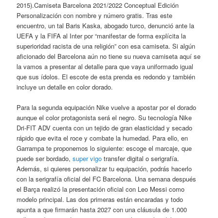
2015).Camiseta Barcelona 2021/2022 Conceptual Edición
Personalización con nombre y número gratis. Tras este
encuentro, un tal Baris Kaska, abogado turco, denunció ante la
UEFA y la FIFA al Inter por “manifestar de forma explícita la
superioridad racista de una religión” con esa camiseta. Si algún
aficionado del Barcelona aún no tiene su nueva camiseta aquí se
la vamos a presentar al detalle para que vaya uniformado igual
que sus ídolos. El escote de esta prenda es redondo y también
incluye un detalle en color dorado.
Para la segunda equipación Nike vuelve a apostar por el dorado
aunque el color protagonista será el negro. Su tecnología Nike
Dri-FIT ADV cuenta con un tejido de gran elasticidad y secado
rápido que evita el roce y combate la humedad. Para ello, en
Garrampa te proponemos lo siguiente: escoge el marcaje, que
puede ser bordado,
super vigo
transfer digital o serigrafía.
Además, si quieres personalizar tu equipación, podrás hacerlo
con la serigrafía oficial del FC Barcelona. Una semana después
el Barça realizó la presentación oficial con Leo Messi como
modelo principal. Las dos primeras están encaradas y todo
apunta a que firmarán hasta 2027 con una cláusula de 1.000