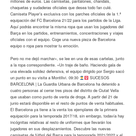
millones de euros. Las camisetas, pantalones, chandals,
chaquetas y sudaderas oficiales que desea todo fan culé.
Camiseta Player’s exclusiva con los parches oficiales de la 1.ª
equipación del FC Barcelona 21/22 para los partidos de la Liga.
Aquí podrás encontrar la misma ropa que usan los jugadores del
Barça en los partidos, entrenamientos, concentraciones y viajes
oficiales con el equipo. Coge una nueva pieza de Barcelona
equipo o ropa para mostrar tu emoción.
Pero no me dejó marchar», se lee en una de esas cartelas, junto
a la ropa correspondiente. «Un traje de baño. Haciendo gala de
una elevada solidez defensiva, el equipo dirigido por Sergio sacó
un punto en su visita a Montilivi. 09:30
SUCESOS
BARCELONA | La Guardia Urbana de Barcelona ha detenido a
cuatro personas al cerrar tres pisos del distrito de Ciutat Vella
que usaban como punto de venta de droga. A partir del 21 de
junio estará disponible en el resto de puntos de venta habituales.
El Barcelona ya tiene a la venta los ejemplares de la primera
equipación para la temporada 2017/18, sin embargo, todavía hay
incógnitas relativas al resto de uniformes que llevarán los
jugadores en sus desplazamientos. Descubre las nuevas
camisetas de fútbol del Barça para la temporada 2021/2022 y el