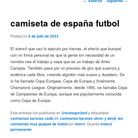
←
Anterior
Siguiente
→
de
entradas
camiseta de españa futbol
Posted on
6 de julio de 2023
El stencil que uso lo ejecuto por tramas, el efecto que busqué
con mi firma personal es que la gente sin necesidad de un
nombre vea el trabajo y sepa que es un trabajo de Arlex
Campos. También pasa por un proceso de giro que suaviza y
enderiza cada fibra, creando algodón más suave y duradero. Se
lo ha llamado Copa Europea, Copa de Europa y finalmente
Champions League. Originalmente, desde 1955, se llamaba Copa
de Campeones de Europa, aunque era popularmente conocida
como Copa de Europa.
Esta entrada fue publicada en
Uncategorized
y etiquetada
camisetas baratas cadiz cf
,
camisetas baratas oliver y benji
,
las
camisetas mas guapas de futbol
por
istern
. Guarda
enlace
permanente
.