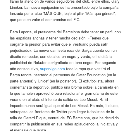
llamó la atención de varios seguidores del club, entre ellos, Gary
Lineker. La nueva equipación se ha presentado bajo la campaña
lanzada por el club ‘MÁS QUE’, bajo el pilar “Más que género”,
que pone en valor el compromiso del F.C.
Para Laporta, el presidente del Barcelona debe tener un perfil con
las espaldas anchas y tener mucha decisión: «Tienes que
cargarte la presión para evitar que el vestuario pueda salir
perjudicado». La nueva camiseta rosa del Barça cuenta con un
diseño rompedor, con detalles en negro y verde, e incluirá la
publicidad de Rakuten serigrafiada en tono negro. Por segundo
año consecutivo,
supervigo.com
toda la ropa que vestirá el
Barça tendrá insertado el patrocinio de Qatar Foundation (en la
parte anterior) y Unicef (en la posterior). El exfutbolista, ahora
comentarista deportivo, publicó una broma sobre la camiseta en
la que también aprovechó para relacionar el gran drama de este
verano en el club: el intento de salida de Leo Messi. R: El
impacto nunca será igual que el de Leo Messi. Es más, incluso,
sobrepasa las fronteras de Twitter para llegar futbolistas de la
talla de Gerard Piqué, central del FC Barcelona, que ha decidido
compartir la publicación en sus redes aplaudiendo la iniciativa y
el mensaje que lanza.