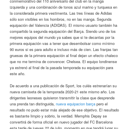
conmemorativo del 110 aniversario del club en la manga
izquierda y una combinación de tonos azul marino y turquesa en
la considerada primera vestimenta. Las tres líneas de Adidas
sólo son visibles en los hombros, no en las manga. Segunda
equipación del Valencia (ADIDAS). El mismo usuario también ha
compartido la segunda equipación del Barça. Siendo uno de los
mejores equipos del mundo ya sabes que si te decantas por la
primera equipación vas a tener que desembolsar como mínimo
90 euros si es para adulto e incluso más de cien. Las franjas tan
gruesas de la primera equipación al final dejan un efecto chaleco
que no me termina de convencer. Chelsea. El equipo londinense
ya estrenó al final de la pasada temporada su equipación para
este año.
De acuerdo a una publicación de Sport, los culés estrenarían su
nueva camiseta de la temporada 2020-21 este mismo año. Los
dirigentes leoneses quisieron transmitir la clase que desprende
una prenda tan distinguida,
nueva equipacion barça
pero el
resultado no pudo estar más alejado de ese objetivo. El resultado
es bastante limpio y sobrio, la verdad. Memphis Depay se
convertirá de forma oficial en nuevo jugador del FC Barcelona
esta tarde de jueves 22 de julio, momento en que tendrá lugar su