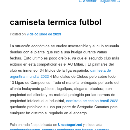
←
Anterior
Siguiente
→
de
entradas
camiseta termica futbol
Posted on
9 de octubre de 2023
La situación económica se vuelve insostenible y el club acumula
deudas con el plantel que inicia una huelga durante varias
fechas. Esto último es poco creíble, ya que el segundo club más
exitoso en esta competición es el AC Milan, ¡ El palmarés del
club es inmenso, 34 títulos de la liga española,
camiseta de
argentina mundial 2022
4 Mundiales de Clubes pero sobre todo
13 Ligas de Campeones. Todo el material entregado por parte del
cliente incluyendo gráficos, logotipos, slogans, etcétera; son
propiedad del cliente y es material protegido por las normas de
propiedad intelectual e industrial,
camiseta seleccion brasil 2022
quedando prohibido su uso por parte de Serigrafia Canarias para
cualquier fin distinto al regulado en el encargo.
Esta entrada fue publicada en
Uncategorized
y etiquetada
camisetasbaratas
,
comprar camisetas con frases
,
comprar