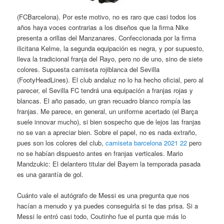
(FCBarcelona). Por este motivo, no es raro que casi todos los
años haya voces contrarias a los diseños que la firma Nike
presenta a orillas del Manzanares. Confeccionada por la firma
ilicitana Kelme, la segunda equipación es negra, y por supuesto,
lleva la tradicional franja del Rayo, pero no de uno, sino de siete
colores. Supuesta camiseta rojiblanca del Sevilla
(FootyHeadLines). El club andaluz no lo ha hecho oficial, pero al
parecer, el Sevilla FC tendrá una equipación a franjas rojas y
blancas. El año pasado, un gran recuadro blanco rompía las
franjas. Me parece, en general, un uniforme acertado (el Barça
suele innovar mucho), si bien sospecho que de lejos las franjas
no se van a apreciar bien. Sobre el papel, no es nada extraño,
pues son los colores del club,
camiseta barcelona 2021 22
pero
no se habían dispuesto antes en franjas verticales. Mario
Mandzukic: El delantero titular del Bayern la temporada pasada
es una garantía de gol.
Cuánto vale el autógrafo de Messi es una pregunta que nos
hacían a menudo y ya puedes conseguirla si te das prisa. Si a
Messi le entró casi todo, Coutinho fue el punta que más lo