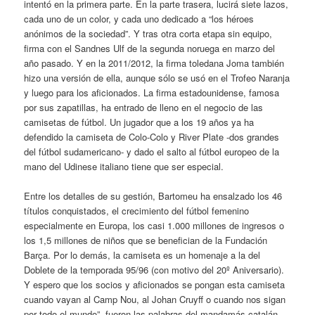
intentó en la primera parte. En la parte trasera, lucirá siete lazos,
cada uno de un color, y cada uno dedicado a “los héroes
anónimos de la sociedad”. Y tras otra corta etapa sin equipo,
firma con el Sandnes Ulf de la segunda noruega en marzo del
año pasado. Y en la 2011/2012, la firma toledana Joma también
hizo una versión de ella, aunque sólo se usó en el Trofeo Naranja
y luego para los aficionados. La firma estadounidense, famosa
por sus zapatillas, ha entrado de lleno en el negocio de las
camisetas de fútbol. Un jugador que a los 19 años ya ha
defendido la camiseta de Colo-Colo y River Plate -dos grandes
del fútbol sudamericano- y dado el salto al fútbol europeo de la
mano del Udinese italiano tiene que ser especial.
Entre los detalles de su gestión, Bartomeu ha ensalzado los 46
títulos conquistados, el crecimiento del fútbol femenino
especialmente en Europa, los casi 1.000 millones de ingresos o
los 1,5 millones de niños que se benefician de la Fundación
Barça. Por lo demás, la camiseta es un homenaje a la del
Doblete de la temporada 95/96 (con motivo del 20º Aniversario).
Y espero que los socios y aficionados se pongan esta camiseta
cuando vayan al Camp Nou, al Johan Cruyff o cuando nos sigan
por todo el mundo”, fueron las palabras del mandamás catalán.