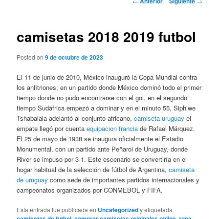
←
Anterior
Siguiente
→
de
entradas
camisetas 2018 2019 futbol
Posted on
9 de octubre de 2023
El 11 de junio de 2010, México inauguró la Copa Mundial contra
los anfitriones, en un partido donde México dominó todo el primer
tiempo donde no pudo encontrarse con el gol, en el segundo
tiempo Sudáfrica empezó a dominar y en el minuto 55, Siphiwe
Tshabalala adelantó al conjunto africano,
camiseta uruguay
el
empate llegó por cuenta
equipacion francia
de Rafael Márquez.
El 25 de mayo de 1938 se inaugura oficialmente el Estadio
Monumental, con un partido ante Peñarol de Uruguay, donde
River se impuso por 3-1. Este escenario se convertiría en el
hogar habitual de la selección de fútbol de Argentina,
camiseta
de uruguay
como sede de importantes partidos internacionales y
campeonatos organizados por CONMEBOL y FIFA.
Esta entrada fue publicada en
Uncategorized
y etiquetada
camisetas de futbol
,
comprar camisetas originales online
,
ropa