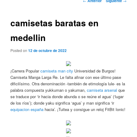
←
Anterior
Siguiente
→
de
entradas
camisetas baratas en
medellin
Posted on
12 de octubre de 2022
¡Carrera Popular
camiseta man city
Universidad de Burgos!
Camiseta Manga Larga Re. Le falta afinar con ese último pase
dificilísimo. Otra denominación -también de etimología lule- es la
palabra compuesta yukkuman o yakuman,
camiseta arsenal
que
se traduce por ‘ir hacia donde abunda o se reúne el agua’ (‘lugar
de los ríos’); donde yaku significa ‘agua’ y man significa ‘ir
equipacion españa
hacia’. ¡Tuitea y consigue un reloj FitBit Ionic!