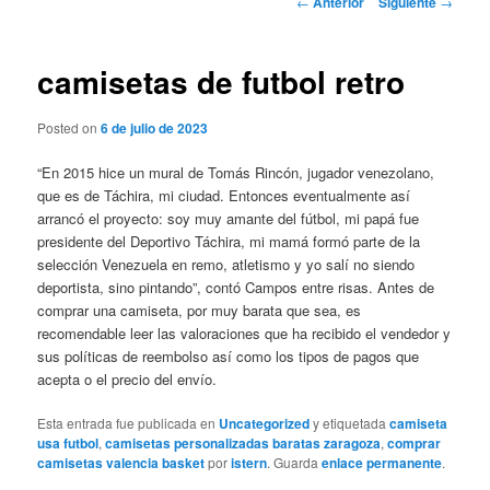
←
Anterior
Siguiente
→
de
entradas
camisetas de futbol retro
Posted on
6 de julio de 2023
“En 2015 hice un mural de Tomás Rincón, jugador venezolano,
que es de Táchira, mi ciudad. Entonces eventualmente así
arrancó el proyecto: soy muy amante del fútbol, mi papá fue
presidente del Deportivo Táchira, mi mamá formó parte de la
selección Venezuela en remo, atletismo y yo salí no siendo
deportista, sino pintando”, contó Campos entre risas. Antes de
comprar una camiseta, por muy barata que sea, es
recomendable leer las valoraciones que ha recibido el vendedor y
sus políticas de reembolso así como los tipos de pagos que
acepta o el precio del envío.
Esta entrada fue publicada en
Uncategorized
y etiquetada
camiseta
usa futbol
,
camisetas personalizadas baratas zaragoza
,
comprar
camisetas valencia basket
por
istern
. Guarda
enlace permanente
.