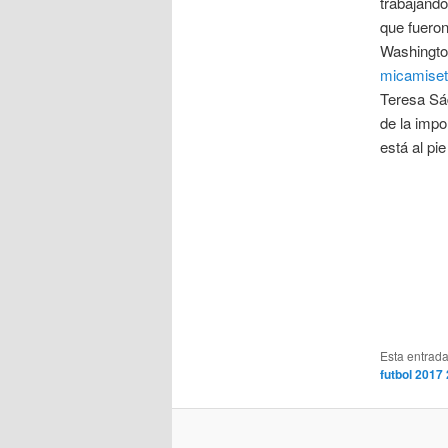
trabajando
que fueron
Washington
micamiseta
Teresa Sá
de la impo
está al pi
Esta entrad
futbol 2017