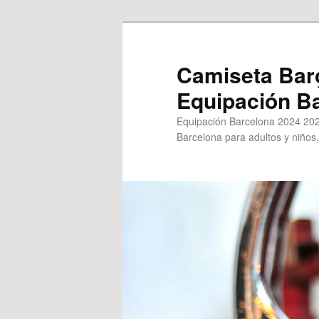
Ir
al
contenido
Camiseta Bar
principal
Equipación B
Equipación Barcelona 2024 202
Barcelona para adultos y niños,