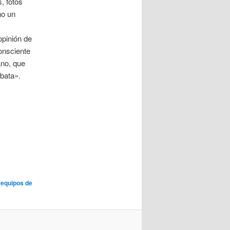
, fotos
ño un
opinión de
onsciente
ano, que
rbata».
 equipos de