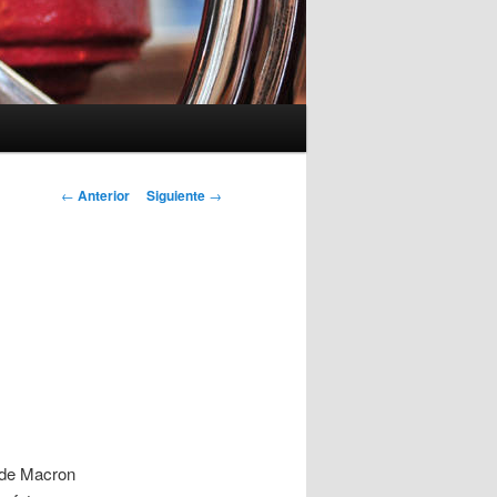
Navegación
←
Anterior
Siguiente
→
de
entradas
 de Macron