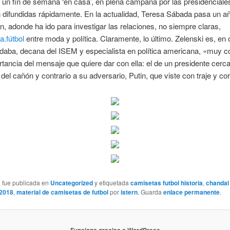
 un fin de semana ‘en casa’, en plena campaña por las presidenciales
 difundidas rápidamente. En la actualidad, Teresa Sábada pasa un a
, adonde ha ido para investigar las relaciones, no siempre claras,
.fútbol
entre moda y política. Claramente, lo último. Zelenski es, en 
daba, decana del ISEM y especialista en política americana, «muy c
rtancia del mensaje que quiere dar con ella: el de un presidente cerc
e del cañón y contrario a su adversario, Putin, que viste con traje y co
a fue publicada en
Uncategorized
y etiquetada
camisetas futbol historia
,
chandal
 2018
,
material de camisetas de futbol
por
istern
. Guarda
enlace permanente
.