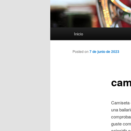
Menú
Inicio
principal
Posted on
7 de junio de 2023
cam
Camiseta c
una bailar
comprobam
guste com
coincidir 