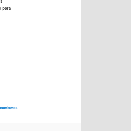
os
s para
 camisetas