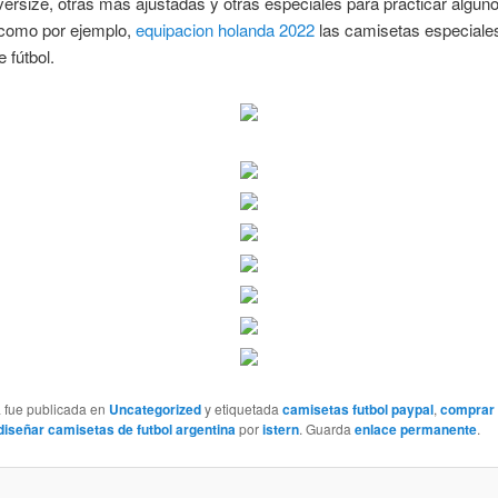
ersize, otras más ajustadas y otras especiales para practicar algun
 como por ejemplo,
equipacion holanda 2022
las camisetas especiale
 fútbol.
a fue publicada en
Uncategorized
y etiquetada
camisetas futbol paypal
,
comprar
diseñar camisetas de futbol argentina
por
istern
. Guarda
enlace permanente
.