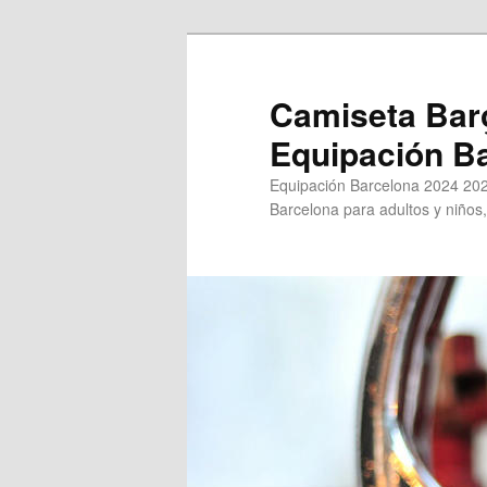
Ir
al
contenido
Camiseta Bar
principal
Equipación B
Equipación Barcelona 2024 202
Barcelona para adultos y niños,