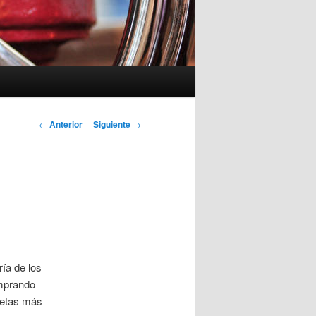
Navegación
←
Anterior
Siguiente
→
de
entradas
ía de los
omprando
setas más