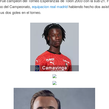
 Fue campeón del Torneo Esperanzas de Tolón 2003 con la sub-21. Fu
ipo del Campeonato,
equipacion real madrid
habiendo hecho dos asist
sus dos goles en el torneo.