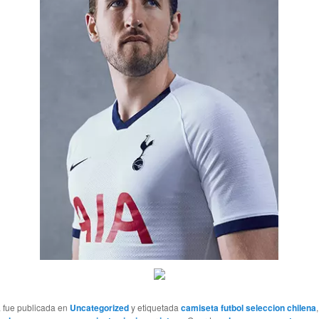
a fue publicada en
Uncategorized
y etiquetada
camiseta futbol seleccion chilena