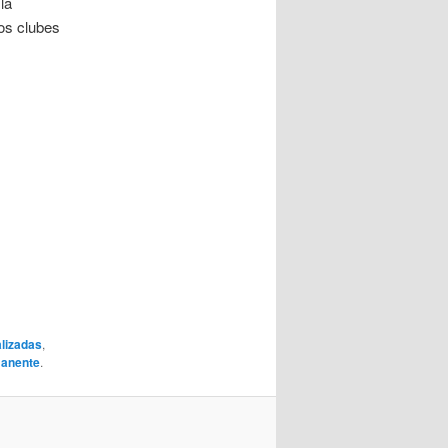
la
dos clubes
alizadas
,
manente
.