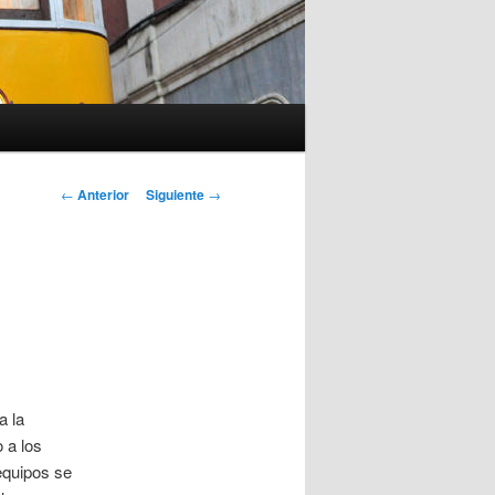
Navegación
←
Anterior
Siguiente
→
de
entradas
a la
 a los
equipos se