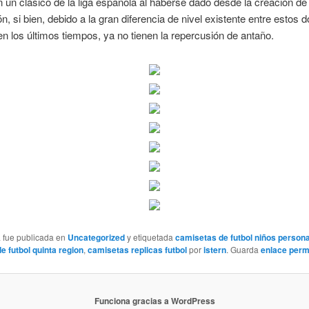
 un clásico de la liga española al haberse dado desde la creación de 
n, si bien, debido a la gran diferencia de nivel existente entre estos 
 en los últimos tiempos, ya no tienen la repercusión de antaño.
a fue publicada en
Uncategorized
y etiquetada
camisetas de futbol niños person
e futbol quinta region
,
camisetas replicas futbol
por
istern
. Guarda
enlace per
Funciona gracias a WordPress