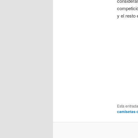
consideran
competició
y el resto
Esta entrad
camisetas d