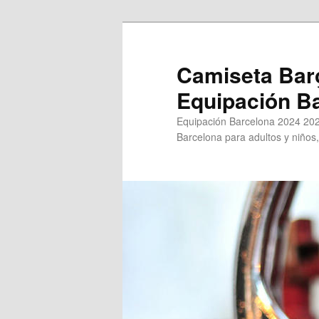
Ir
al
contenido
Camiseta Bar
principal
Equipación B
Equipación Barcelona 2024 202
Barcelona para adultos y niños,