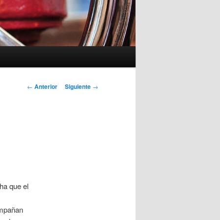
Navegación
←
Anterior
Siguiente
→
de
entradas
ha que el
ompañan