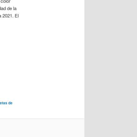
 color
dad de la
a 2021. El
etas de