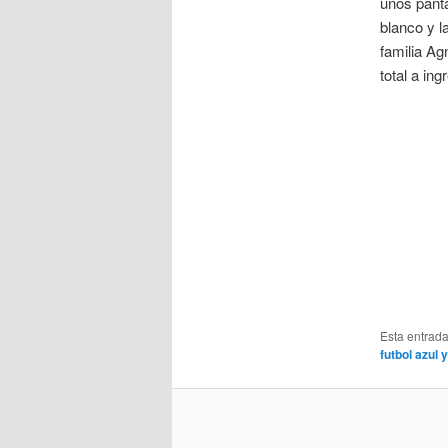
unos panta
blanco y l
familia Ag
total a in
Esta entrad
futbol azul 