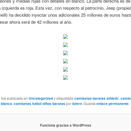
lones y medias rojas con detalles en blanco. La parte derecha es de
a izquierda es roja. Esta vez, con respecto al patrocinio, Jeep (propie
nelli) ha decidido inyectar unos adicionales 25 millones de euros hast
gresar ahora será de 42 millones al año.
a fue publicada en
Uncategorized
y etiquetada
camisetas baratas athletic
,
camis
y blanca
,
camisetas futbol niños baratas
por
istern
. Guarda
enlace permanente
.
Funciona gracias a WordPress