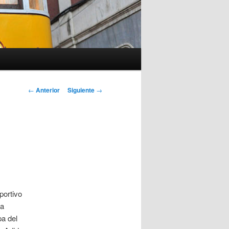
Navegación
←
Anterior
Siguiente
→
de
entradas
portivo
ra
pa del