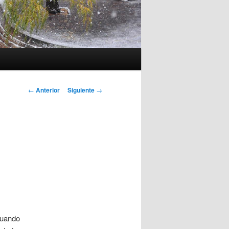
Navegación
←
Anterior
Siguiente
→
de
entradas
cuando