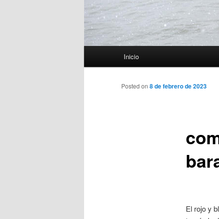
Menú
Inicio
principal
Posted on
8 de febrero de 2023
com
bar
El rojo y 