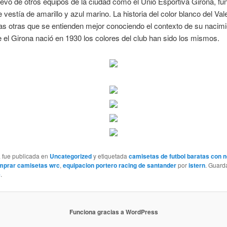
levo de otros equipos de la ciudad como el Unió Esportiva Girona, f
 vestía de amarillo y azul marino. La historia del color blanco del Val
s otras que se entienden mejor conociendo el contexto de su nacimi
el Girona nació en 1930 los colores del club han sido los mismos.
a fue publicada en
Uncategorized
y etiquetada
camisetas de futbol baratas con 
mprar camisetas wrc
,
equipacion portero racing de santander
por
istern
. Guar
e
.
Funciona gracias a WordPress