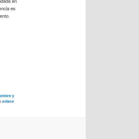
undada en
encia es
ento.
nombre y
da
enlace