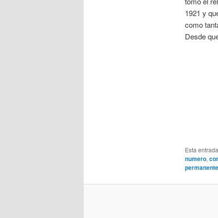
tomó el re
1921 y que
como tanta
Desde que 
Esta entrad
numero
,
co
permanent