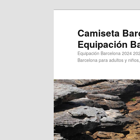
Ir
al
contenido
Camiseta Bar
principal
Equipación B
Equipación Barcelona 2024 202
Barcelona para adultos y niños,