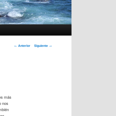
Navegación
←
Anterior
Siguiente
→
de
entradas
nes más
o nos
ambién
ros