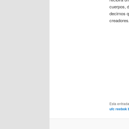
cuerpos, d
decirnos 
creadores,
Esta entrad
ufc reebok 