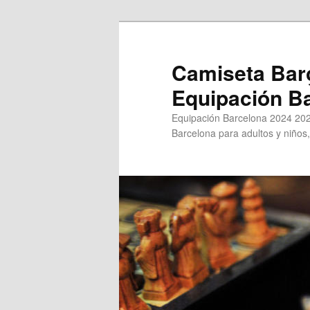
Ir
al
contenido
Camiseta Bar
principal
Equipación B
Equipación Barcelona 2024 202
Barcelona para adultos y niños,