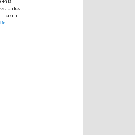
 en la
on. En los
il fueron
 fc