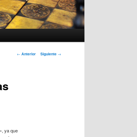
Navegación
←
Anterior
Siguiente
→
de
entradas
as
», ya que