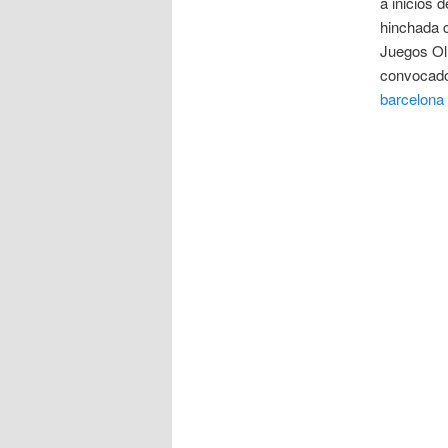
a inicios 
hinchada 
Juegos Olí
convocado
barcelona