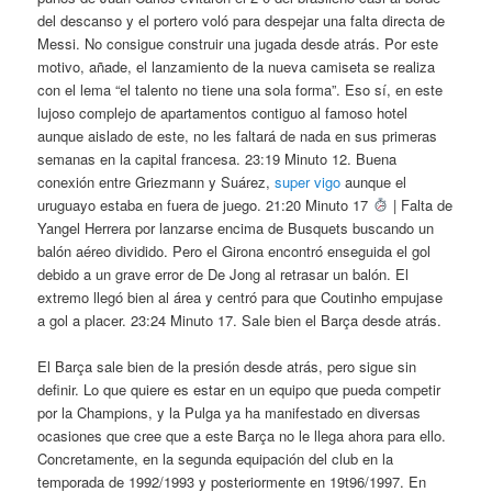
del descanso y el portero voló para despejar una falta directa de
Messi. No consigue construir una jugada desde atrás. Por este
motivo, añade, el lanzamiento de la nueva camiseta se realiza
con el lema “el talento no tiene una sola forma”. Eso sí, en este
lujoso complejo de apartamentos contiguo al famoso hotel
aunque aislado de este, no les faltará de nada en sus primeras
semanas en la capital francesa. 23:19 Minuto 12. Buena
conexión entre Griezmann y Suárez,
super vigo
aunque el
uruguayo estaba en fuera de juego. 21:20 Minuto 17
| Falta de
Yangel Herrera por lanzarse encima de Busquets buscando un
balón aéreo dividido. Pero el Girona encontró enseguida el gol
debido a un grave error de De Jong al retrasar un balón. El
extremo llegó bien al área y centró para que Coutinho empujase
a gol a placer. 23:24 Minuto 17. Sale bien el Barça desde atrás.
El Barça sale bien de la presión desde atrás, pero sigue sin
definir. Lo que quiere es estar en un equipo que pueda competir
por la Champions, y la Pulga ya ha manifestado en diversas
ocasiones que cree que a este Barça no le llega ahora para ello.
Concretamente, en la segunda equipación del club en la
temporada de 1992/1993 y posteriormente en 19t96/1997. En