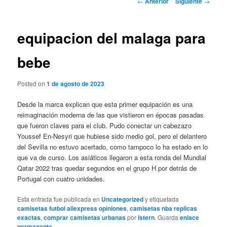
←
Anterior
Siguiente
→
de
entradas
equipacion del malaga para
bebe
Posted on
1 de agosto de 2023
Desde la marca explican que esta primer equipación es una
reimaginación moderna de las que vistieron en épocas pasadas
que fueron claves para el club. Pudo conectar un cabezazo
Youssef En-Nesyri que hubiese sido medio gol, pero el delantero
del Sevilla no estuvo acertado, como tampoco lo ha estado en lo
que va de curso. Los asiáticos llegaron a esta ronda del Mundial
Qatar 2022 tras quedar segundos en el grupo H por detrás de
Portugal con cuatro unidades.
Esta entrada fue publicada en
Uncategorized
y etiquetada
camisetas futbol aliexpress opiniones
,
camisetas nba replicas
exactas
,
comprar camisetas urbanas
por
istern
. Guarda
enlace
permanente
.