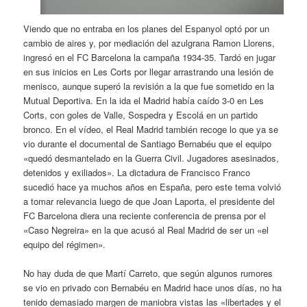
Viendo que no entraba en los planes del Espanyol optó por un
cambio de aires y, por mediación del azulgrana Ramon Llorens,
ingresó en el FC Barcelona la campaña 1934-35. Tardó en jugar
en sus inicios en Les Corts por llegar arrastrando una lesión de
menisco, aunque superó la revisión a la que fue sometido en la
Mutual Deportiva. En la ida el Madrid había caído 3-0 en Les
Corts, con goles de Valle, Sospedra y Escolá en un partido
bronco. En el vídeo, el Real Madrid también recoge lo que ya se
vio durante el documental de Santiago Bernabéu que el equipo
«quedó desmantelado en la Guerra Civil. Jugadores asesinados,
detenidos y exiliados». La dictadura de Francisco Franco
sucedió hace ya muchos años en España, pero este tema volvió
a tomar relevancia luego de que Joan Laporta, el presidente del
FC Barcelona diera una reciente conferencia de prensa por el
«Caso Negreira» en la que acusó al Real Madrid de ser un «el
equipo del régimen».
No hay duda de que Martí Carreto, que según algunos rumores
se vio en privado con Bernabéu en Madrid hace unos días, no ha
tenido demasiado margen de maniobra vistas las «libertades y el