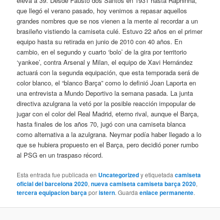
eleva a 39. Desde Fausto dos Santos en 1931 hasta Raphinha,
que llegó el verano pasado, hoy venimos a repasar aquellos
grandes nombres que se nos vienen a la mente al recordar a un
brasileño vistiendo la camiseta culé. Estuvo 22 años en el primer
equipo hasta su retirada en junio de 2010 con 40 años. En
cambio, en el segundo y cuarto ‘bolo’ de la gira por territorio
‘yankee’, contra Arsenal y Milan, el equipo de Xavi Hernández
actuará con la segunda equipación, que esta temporada será de
color blanco, el “blanco Barça” como lo definió Joan Laporta en
una entrevista a Mundo Deportivo la semana pasada. La junta
directiva azulgrana la vetó por la posible reacción impopular de
jugar con el color del Real Madrid, eterno rival, aunque el Barça,
hasta finales de los años 70, jugó con una camiseta blanca
como alternativa a la azulgrana. Neymar podía haber llegado a lo
que se hubiera propuesto en el Barça, pero decidió poner rumbo
al PSG en un traspaso récord.
Esta entrada fue publicada en
Uncategorized
y etiquetada
camiseta
oficial del barcelona 2020
,
nueva camiseta camiseta barça 2020
,
tercera equipacion barça
por
istern
. Guarda
enlace permanente
.