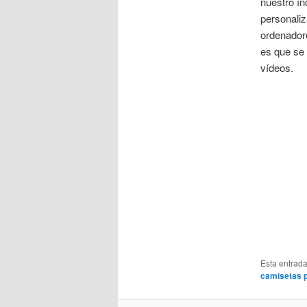
nuestro ín
personaliz
ordenador
es que se 
vídeos.
Esta entrad
camisetas 