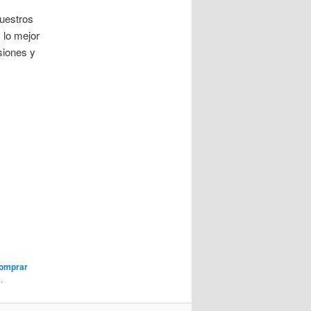
vuestros
 lo mejor
siones y
omprar
e
.