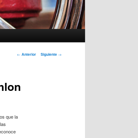
Navegación
←
Anterior
Siguiente
→
de
entradas
hlon
os que la
las
Reconoce