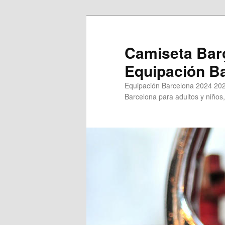
Ir
al
contenido
Camiseta Bar
principal
Equipación B
Equipación Barcelona 2024 202
Barcelona para adultos y niños,