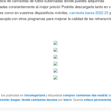
dice de camisetas de futbol sublimadas donde puedes adquirirlas
adas constantemente al mejor precio! Podréis descargarla tanto en 
es como en vuestros dispositivos móviles,
camiseta barsa 2022 23
y
acopla con otros programas para mejorar la calidad de las retransmi
a fue publicada en
Uncategorized
y etiquetada
comprar camisetas nba madrid
,
c
premier league
,
tienda camisetas baratas
por
istern
. Guarda
enlace permanent