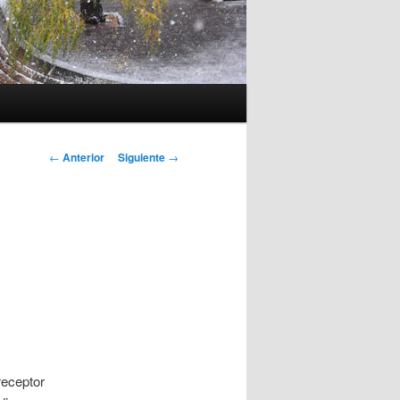
Navegación
←
Anterior
Siguiente
→
de
entradas
receptor