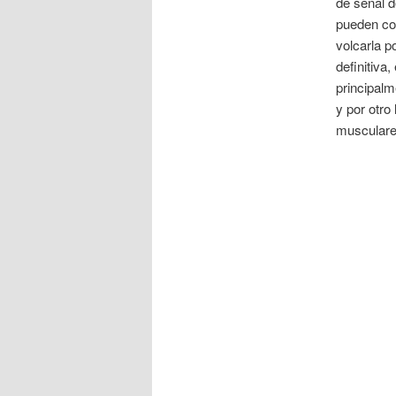
de señal d
pueden con
volcarla p
definitiva
principalm
y por otro
musculare