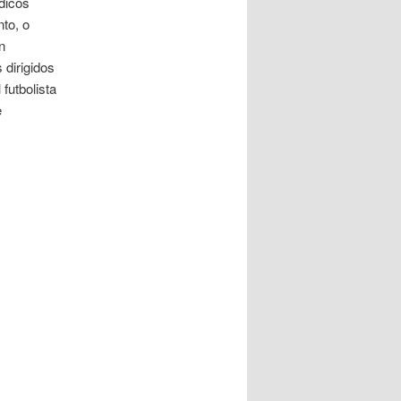
dicos
to, o
n
 dirigidos
futbolista
e