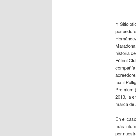
↑ Sitio of
poseedores
Hernández
Maradona, 
historia 
Fútbol Clu
compañía M
acreedore
textil Pul
Premium (q
2013, la e
marca de 
En el caso
más infor
por nuestr