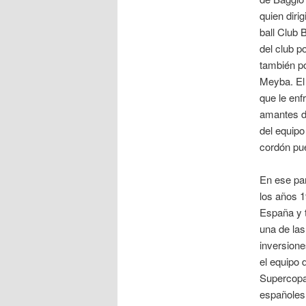
quien diri
ball Club 
del club p
también po
Meyba. El 
que le enf
amantes de
del equipo
cordón pue
En ese par
los años 1
España y t
una de la
inversione
el equipo 
Supercopa 
españoles,