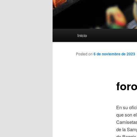
Menú
Inicio
principal
Posted on
6 de noviembre de 2023
for
En su ofic
que son el
Camisetas 
de la Samp
de Baggio 