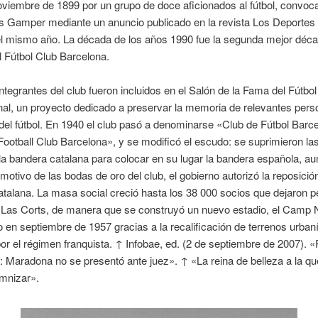
oviembre de 1899 por un grupo de doce aficionados al fútbol, convoc
s Gamper mediante un anuncio publicado en la revista Los Deportes 
el mismo año. La década de los años 1990 fue la segunda mejor déca
el Fútbol Club Barcelona.
tegrantes del club fueron incluidos en el Salón de la Fama del Fútbol
nal, un proyecto dedicado a preservar la memoria de relevantes pers
a del fútbol. En 1940 el club pasó a denominarse «Club de Fútbol Barc
Football Club Barcelona», y se modificó el escudo: se suprimieron la
la bandera catalana para colocar en su lugar la bandera española, a
motivo de las bodas de oro del club, el gobierno autorizó la reposición
talana. La masa social creció hasta los 38 000 socios que dejaron p
Las Corts, de manera que se construyó un nuevo estadio, el Camp 
 en septiembre de 1957 gracias a la recalificación de terrenos urban
or el régimen franquista. ↑ Infobae, ed. (2 de septiembre de 2007). 
 Maradona no se presentó ante juez». ↑ «La reina de belleza a la q
emnizar».