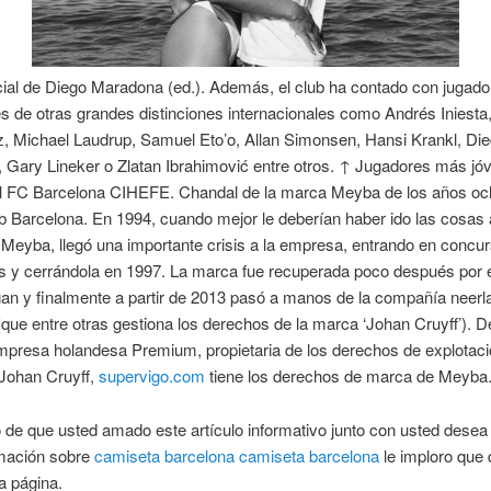
icial de Diego Maradona (ed.). Además, el club ha contado con jugad
 de otras grandes distinciones internacionales como Andrés Iniesta
, Michael Laudrup, Samuel Eto’o, Allan Simonsen, Hansi Krankl, Di
Gary Lineker o Zlatan Ibrahimović entre otros. ↑ Jugadores más jóv
del FC Barcelona CIHEFE. Chandal de la marca Meyba de los años oc
b Barcelona. En 1994, cuando mejor le deberían haber ido las cosas 
eyba, llegó una importante crisis a la empresa, entrando en concu
s y cerrándola en 1997. La marca fue recuperada poco después por e
ligan y finalmente a partir de 2013 pasó a manos de la compañía neer
ue entre otras gestiona los derechos de la marca ‘Johan Cruyff’). 
mpresa holandesa Premium, propietaria de los derechos de explotaci
Johan Cruyff,
supervigo.com
tiene los derechos de marca de Meyba
 de que usted amado este artículo informativo junto con usted desea
mación sobre
camiseta barcelona
camiseta barcelona
le imploro que
a página.