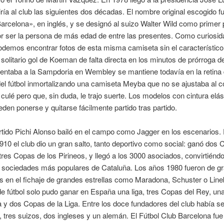
giría al club las siguientes dos décadas. El nombre original escogido f
Barcelona», en inglés, y se designó al suizo Walter Wild como primer 
or ser la persona de más edad de entre las presentes. Como curiosid
demos encontrar fotos de esta misma camiseta sin el característico
solitario gol de Koeman de falta directa en los minutos de prórroga de
rentaba a la Sampdoria en Wembley se mantiene todavía en la retina 
l fútbol inmortalizando una camiseta Meyba que no se ajustaba al co
 culé pero que, sin duda, le trajo suerte. Los modelos con cintura elás
den ponerse y quitarse fácilmente partido tras partido.
tido Pichi Alonso bailó en el campo como Jagger en los escenarios.
910 el club dio un gran salto, tanto deportivo como social: ganó dos
res Copas de los Pirineos, y llegó a los 3000 asociados, convirtiénd
s sociedades más populares de Cataluña. Los años 1980 fueron de g
s en el fichaje de grandes estrellas como Maradona, Schuster o Line
de fútbol solo pudo ganar en España una liga, tres Copas del Rey, un
y dos Copas de la Liga. Entre los doce fundadores del club había se
 tres suizos, dos ingleses y un alemán. El Fútbol Club Barcelona fu