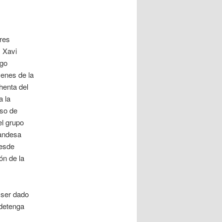
ores
, Xavi
ego
enes de la
henta del
a la
rso de
l grupo
landesa
Desde
ón de la
.
 ser dado
 detenga