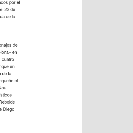
ados por el
el 22 de
da de la
onajes de
elona» en
s cuatro
unque en
 de la
equeño el
Nou,
ísticos
«Rebelde
ue Diego