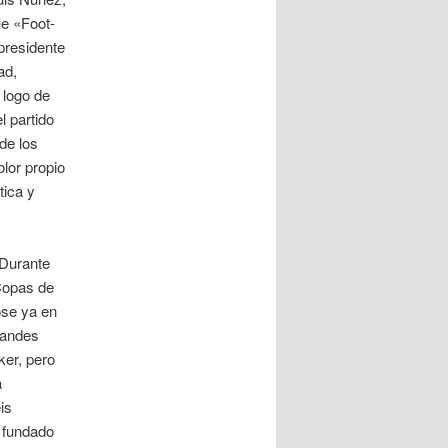
ue «Foot-
presidente
ad,
 logo de
l partido
de los
lor propio
tica y
 Durante
 Copas de
ose ya en
randes
ker, pero
a
is
e fundado