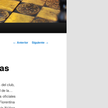
Navegación
←
Anterior
Siguiente
→
de
entradas
tas
 del club,
al de la…
 oficiales
Fiorentina
uis Núñez,