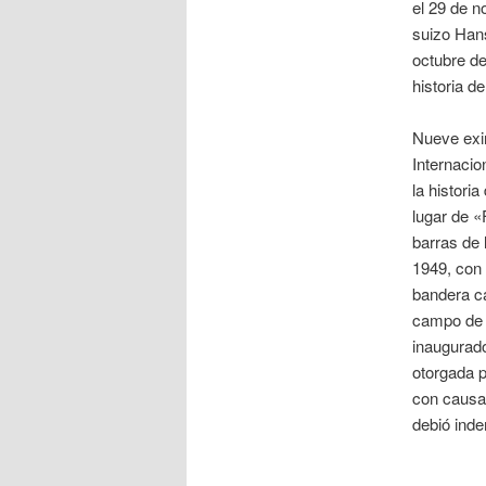
el 29 de n
suizo Han
octubre d
historia d
Nueve exin
Internacio
la histori
lugar de «
barras de 
1949, con 
bandera ca
campo de 
inaugurado
otorgada p
con causa:
debió ind