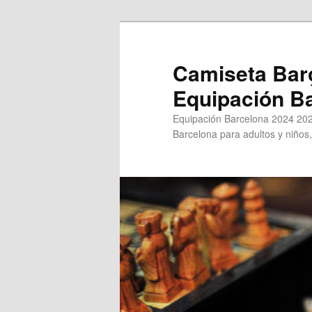
Ir
al
contenido
Camiseta Bar
principal
Equipación B
Equipación Barcelona 2024 202
Barcelona para adultos y niños,