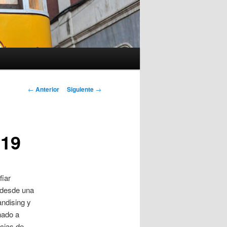
Navegación
←
Anterior
Siguiente
→
de
entradas
019
fiar
o desde una
andising y
nado a
cias de