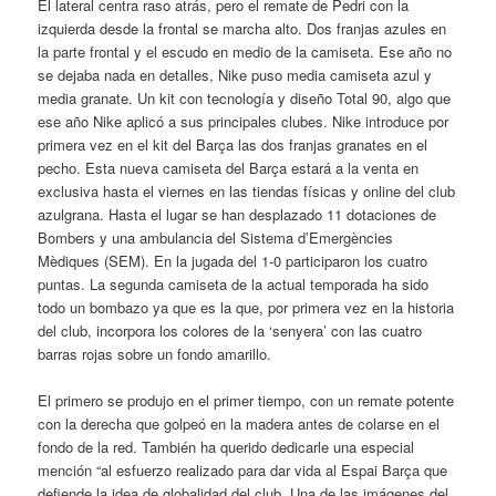
El lateral centra raso atrás, pero el remate de Pedri con la
izquierda desde la frontal se marcha alto. Dos franjas azules en
la parte frontal y el escudo en medio de la camiseta. Ese año no
se dejaba nada en detalles, Nike puso media camiseta azul y
media granate. Un kit con tecnología y diseño Total 90, algo que
ese año Nike aplicó a sus principales clubes. Nike introduce por
primera vez en el kit del Barça las dos franjas granates en el
pecho. Esta nueva camiseta del Barça estará a la venta en
exclusiva hasta el viernes en las tiendas físicas y online del club
azulgrana. Hasta el lugar se han desplazado 11 dotaciones de
Bombers y una ambulancia del Sistema d’Emergències
Mèdiques (SEM). En la jugada del 1-0 participaron los cuatro
puntas. La segunda camiseta de la actual temporada ha sido
todo un bombazo ya que es la que, por primera vez en la historia
del club, incorpora los colores de la ‘senyera’ con las cuatro
barras rojas sobre un fondo amarillo.
El primero se produjo en el primer tiempo, con un remate potente
con la derecha que golpeó en la madera antes de colarse en el
fondo de la red. También ha querido dedicarle una especial
mención “al esfuerzo realizado para dar vida al Espai Barça que
defiende la idea de globalidad del club. Una de las imágenes del