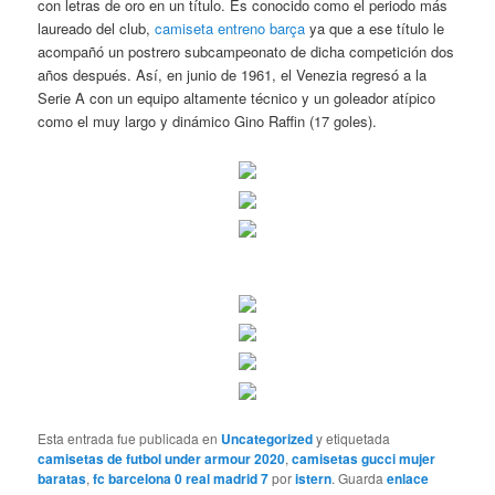
con letras de oro en un título. Es conocido como el periodo más
laureado del club,
camiseta entreno barça
ya que a ese título le
acompañó un postrero subcampeonato de dicha competición dos
años después. Así, en junio de 1961, el Venezia regresó a la
Serie A con un equipo altamente técnico y un goleador atípico
como el muy largo y dinámico Gino Raffin (17 goles).
Esta entrada fue publicada en
Uncategorized
y etiquetada
camisetas de futbol under armour 2020
,
camisetas gucci mujer
baratas
,
fc barcelona 0 real madrid 7
por
istern
. Guarda
enlace