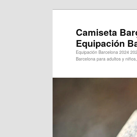
Ir
al
contenido
Camiseta Bar
principal
Equipación B
Equipación Barcelona 2024 202
Barcelona para adultos y niños,