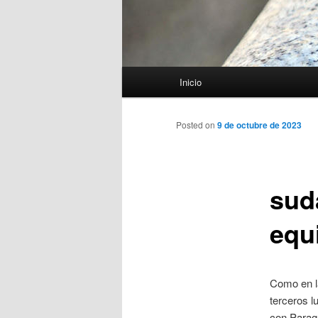
Menú
Inicio
principal
Posted on
9 de octubre de 2023
sud
equ
Como en la
terceros l
con Parag