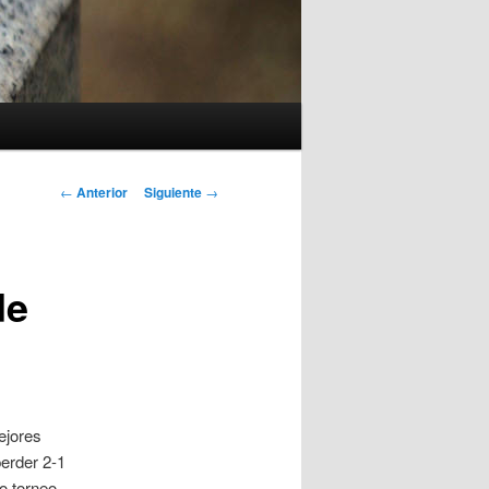
Navegación
←
Anterior
Siguiente
→
de
entradas
de
ejores
erder 2-1
o torneo