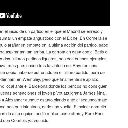
n el inicio de un partido en el que el Madrid se enredó y
a sumar un empate angustioso con el Elche. En Cornellá se
uió arañar un empate en la ultima acción del partido, sabe
e aspirar tan tan arriba. La derrota en casa con el Betis o
 dos últimos partidos ligueros, son dos buenos ejemplos
avía más presionado tras la victoria del Rayo en casa
que debía haberse estrenado en el último partido fuera de
ottenham en Wembley, pero que finalmente se aplazó.
 local ante el Barcelona donde los pericos no consiguen
 buenas sensaciones el joven pívot azulgrana James Nnaji,
po a Alexander aunque estuvo blando ante el segundo mate
emos que intentarlo, darle una vuelta. El balear cometió
 partido a su equipo: cedió mal un pase atrás y Pere Pons
red con Courtois ya vencido.