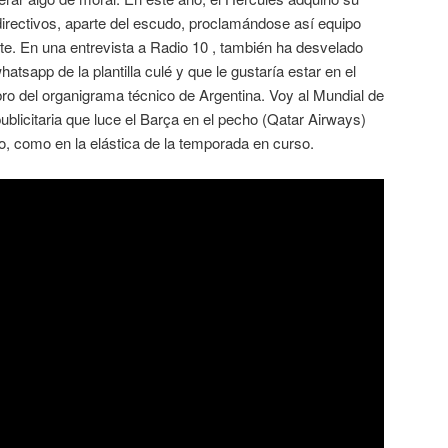
directivos, aparte del escudo, proclamándose así equipo
ante. En una entrevista a Radio 10 , también ha desvelado
atsapp de la plantilla culé y que le gustaría estar en el
 del organigrama técnico de Argentina. Voy al Mundial de
ublicitaria que luce el Barça en el pecho (Qatar Airways)
o, como en la elástica de la temporada en curso.