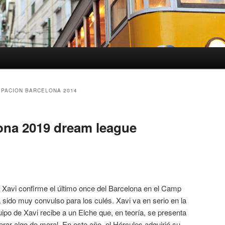
IPACION BARCELONA 2014
ona 2019 dream league
 Xavi confirme el último once del Barcelona en el Camp
sido muy convulso para los culés. Xavi va en serio en la
uipo de Xavi recibe a un Elche que, en teoría, se presenta
rar algo de moral. En este año, el Hércules adquirió su