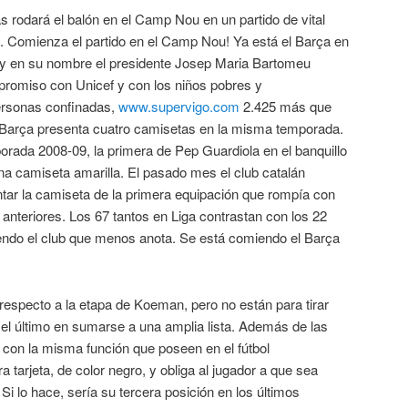
rodará el balón en el Camp Nou en un partido de vital
a. Comienza el partido en el Camp Nou! Ya está el Barça en
 y en su nombre el presidente Josep Maria Bartomeu
romiso con Unicef y con los niños pobres y
ersonas confinadas,
www.supervigo.com
2.425 más que
l Barça presenta cuatro camisetas en la misma temporada.
orada 2008-09, la primera de Pep Guardiola en el banquillo
una camiseta amarilla. El pasado mes el club catalán
ntar la camiseta de la primera equipación que rompía con
anteriores. Los 67 tantos en Liga contrastan con los 22
endo el club que menos anota. Se está comiendo el Barça
respecto a la etapa de Koeman, pero no están para tirar
el último en sumarse a una amplia lista. Además de las
 con la misma función que poseen en el fútbol
a tarjeta, de color negro, y obliga al jugador a que sea
Si lo hace, sería su tercera posición en los últimos