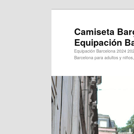
Ir
Ir
al
al
contenido
contenido
Camiseta Bar
principal
secundario
Equipación B
Equipación Barcelona 2024 202
Barcelona para adultos y niños,