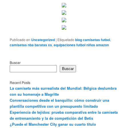
Publicado en
Uncategorized
|
Etiquetado
blog camisetas futbol
,
camisetas nba baratas xs
,
equipaciones futbol niños amazon
Buscar
Buscar
Recent Posts
La camiseta más surrealista del Mundial: Bélgica deslumbra
con su homenaje a Magritte
Conversaciones desde el banquillo: cómo construir una
plantilla competitiva con un presupuesto limitado
Experiencia de tejidos: prueba comparativa entre la camiseta
de entrenamiento y la de competición del Betis
¿Puede el Manchester City ganar su cuarto título