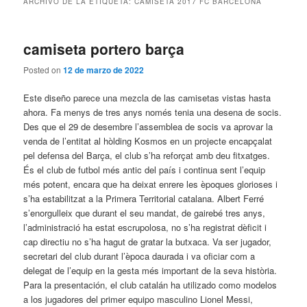
ARCHIVO DE LA ETIQUETA:
CAMISETA 2017 FC BARCELONA
camiseta portero barça
Posted on
12 de marzo de 2022
Este diseño parece una mezcla de las camisetas vistas hasta
ahora. Fa menys de tres anys només tenia una desena de socis.
Des que el 29 de desembre l’assemblea de socis va aprovar la
venda de l’entitat al hòlding Kosmos en un projecte encapçalat
pel defensa del Barça, el club s’ha reforçat amb deu fitxatges.
És el club de futbol més antic del país i continua sent l’equip
més potent, encara que ha deixat enrere les èpoques glorioses i
s’ha estabilitzat a la Primera Territorial catalana. Albert Ferré
s’enorgulleix que durant el seu mandat, de gairebé tres anys,
l’administració ha estat escrupolosa, no s’ha registrat dèficit i
cap directiu no s’ha hagut de gratar la butxaca. Va ser jugador,
secretari del club durant l’època daurada i va oficiar com a
delegat de l’equip en la gesta més important de la seva història.
Para la presentación, el club catalán ha utilizado como modelos
a los jugadores del primer equipo masculino Lionel Messi,