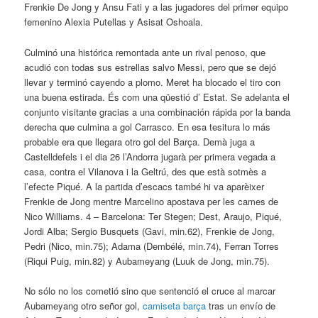
Frenkie De Jong y Ansu Fati y a las jugadores del primer equipo
femenino Alexia Putellas y Asisat Oshoala.
Culminó una histórica remontada ante un rival penoso, que
acudió con todas sus estrellas salvo Messi, pero que se dejó
llevar y terminó cayendo a plomo. Meret ha blocado el tiro con
una buena estirada. És com una qüestió d’ Estat. Se adelanta el
conjunto visitante gracias a una combinación rápida por la banda
derecha que culmina a gol Carrasco. En esa tesitura lo más
probable era que llegara otro gol del Barça. Demà juga a
Castelldefels i el dia 26 l’Andorra jugarà per primera vegada a
casa, contra el Vilanova i la Geltrú, des que està sotmès a
l’efecte Piqué. A la partida d’escacs també hi va aparèixer
Frenkie de Jong mentre Marcelino apostava per les cames de
Nico Williams. 4 – Barcelona: Ter Stegen; Dest, Araujo, Piqué,
Jordi Alba; Sergio Busquets (Gavi, min.62), Frenkie de Jong,
Pedri (Nico, min.75); Adama (Dembélé, min.74), Ferran Torres
(Riqui Puig, min.82) y Aubameyang (Luuk de Jong, min.75).
No sólo no los cometió sino que sentenció el cruce al marcar
Aubameyang otro señor gol,
camiseta barça
tras un envío de