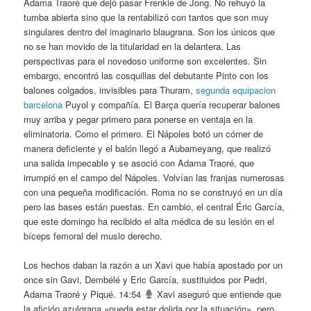
Adama Traoré que dejó pasar Frenkie de Jong. No rehuyó la
tumba abierta sino que la rentabilizó con tantos que son muy
singulares dentro del imaginario blaugrana. Son los únicos que
no se han movido de la titularidad en la delantera. Las
perspectivas para el novedoso uniforme son excelentes. Sin
embargo, encontró las cosquillas del debutante Pinto con los
balones colgados, invisibles para Thuram,
segunda equipacion
barcelona
Puyol y compañía. El Barça quería recuperar balones
muy arriba y pegar primero para ponerse en ventaja en la
eliminatoria. Como el primero. El Nápoles botó un córner de
manera deficiente y el balón llegó a Aubameyang, que realizó
una salida impecable y se asoció con Adama Traoré, que
irrumpió en el campo del Nápoles. Volvían las franjas numerosas
con una pequeña modificación. Roma no se construyó en un día
pero las bases están puestas. En cambio, el central Éric García,
que este domingo ha recibido el alta médica de su lesión en el
bíceps femoral del muslo derecho.
Los hechos daban la razón a un Xavi que había apostado por un
once sin Gavi, Dembélé y Eric García, sustituidos por Pedri,
Adama Traoré y Piqué. 14:54
Xavi aseguró que entiende que
la afición azulgrana «pueda estar dolida por la situación», pero