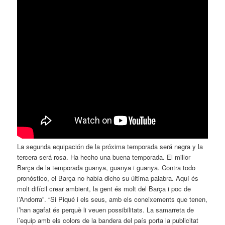
La segunda equipación de la próxima temporada será negra y la
tercera será rosa. Ha hecho una buena temporada. El millor
Barça de la temporada guanya, guanya i guanya. Contra todo
pronóstico, el Barça no había dicho su última palabra. Aquí és
molt difícil crear ambient, la gent és molt del Barça i poc de
l’Andorra”. “Si Piqué i els seus, amb els coneixements que tenen,
l’han agafat és perquè li veuen possibilitats. La samarreta de
l’equip amb els colors de la bandera del país porta la publicitat