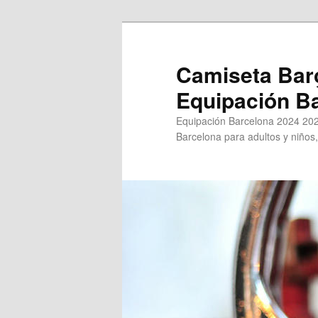
Ir
Ir
al
al
contenido
contenido
Camiseta Bar
principal
secundario
Equipación B
Equipación Barcelona 2024 202
Barcelona para adultos y niños,