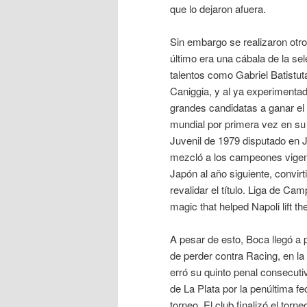
que lo dejaron afuera.
Sin embargo se realizaron otros
último era una cábala de la se
talentos como Gabriel Batistut
Caniggia, y al ya experimenta
grandes candidatas a ganar e
mundial por primera vez en su 
Juvenil de 1979 disputado en 
mezcló a los campeones vigen
Japón al año siguiente, convir
revalidar el título. Liga de 
magic that helped Napoli lift 
A pesar de esto, Boca llegó a p
de perder contra Racing, en l
erró su quinto penal consecuti
de La Plata por la penúltima fe
torneo. El club finalizó el tor