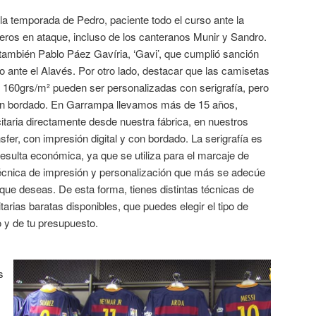
 la temporada de Pedro, paciente todo el curso ante la
ros en ataque, incluso de los canteranos Munir y Sandro.
ambién Pablo Páez Gavíria, ‘Gavi’, que cumplió sanción
o ante el Alavés. Por otro lado, destacar que las camisetas
 160grs/m² pueden ser personalizadas con serigrafía, pero
o un bordado. En Garrampa llevamos más de 15 años,
itaria directamente desde nuestra fábrica, en nuestros
nsfer, con impresión digital y con bordado. La serigrafía es
esulta económica, ya que se utiliza para el marcaje de
a técnica de impresión y personalización que más se adecúe
a que deseas. De esta forma, tienes distintas técnicas de
arias baratas disponibles, que puedes elegir el tipo de
o y de tu presupuesto.
s