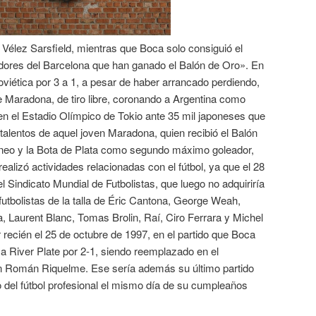
Vélez Sarsfield, mientras que Boca solo consiguió el
adores del Barcelona que han ganado el Balón de Oro». En
Soviética por 3 a 1, a pesar de haber arrancado perdiendo,
e Maradona, de tiro libre, coronando a Argentina como
en el Estadio Olímpico de Tokio ante 35 mil japoneses que
talentos de aquel joven Maradona, quien recibió el Balón
orneo y la Bota de Plata como segundo máximo goleador,
ealizó actividades relacionadas con el fútbol, ya que el 28
l Sindicato Mundial de Futbolistas, que luego no adquiriría
futbolistas de la talla de Éric Cantona, George Weah,
a, Laurent Blanc, Tomas Brolin, Raí, Ciro Ferrara y Michel
recién el 25 de octubre de 1997, en el partido que Boca
 a River Plate por 2-1, siendo reemplazado en el
an Román Riquelme. Ese sería además su último partido
ro del fútbol profesional el mismo día de su cumpleaños