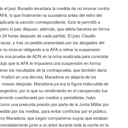
o el juez Bonadío levantara la medida de no innovar contra
AFA, lo que finalmente no sucedería antes del retiro del
aplicarle la sanción correspondiente. Esto le permitió a
pero el juez dispuso, además, que debía hacerse en forma
je 24 horas después de cada partido. El juez Claudio
zas, y tras un pedido presentado por los abogados del
 no innovar obligando a la AFA a retirar la suspensión
ara una prueba de ADN en la orina analizada para constatar
odujo que la AFA le impusiera una suspensión en forma
eran los resultados de la contraprueba, que también daría
e finalizó en una derrota, Maradona se alejaría de los
1 meses después. Maradona ya era la figura indiscutida de
l argentino, por lo que su rendimiento en el campeonato fue
ramente cuestionada por medios y periodistas, hubo
como una presunta presión por parte de la Junta Militar por
dido por los medios, para evitar conflictos por el público,
ismo Maradona, que según compañeros suyos que estaban
consoladamente junto a un árbol durante toda la noche en la