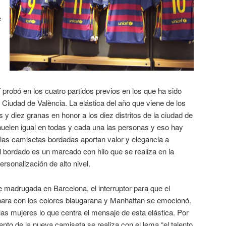
e
 probó en los cuatro partidos previos en los que ha sido
 el Ciudad de València. La elástica del año que viene de los
s y diez granas en honor a los diez distritos de la ciudad de
huelen igual en todas y cada una las personas y eso hay
: las camisetas bordadas aportan valor y elegancia a
l bordado es un marcado con hilo que se realiza en la
rsonalización de alto nivel.
 madrugada en Barcelona, el interruptor para que el
inara con los colores blaugarana y Manhattan se emocionó.
as mujeres lo que centra el mensaje de esta elástica. Por
ento de la nueva camiseta se realiza con el lema “el talento