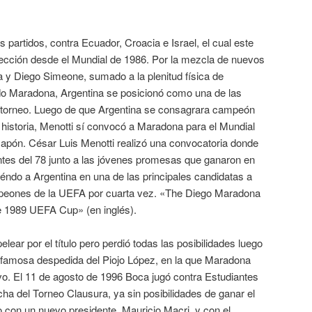
 partidos, contra Ecuador, Croacia e Israel, el cual este
lección desde el Mundial de 1986. Por la mezcla de nuevos
a y Diego Simeone, sumado a la plenitud física de
do Maradona, Argentina se posicionó como una de las
l torneo. Luego de que Argentina se consagrara campeón
historia, Menotti sí convocó a Maradona para el Mundial
Japón. César Luis Menotti realizó una convocatoria donde
tes del 78 junto a las jóvenes promesas que ganaron en
tiéndo a Argentina en una de las principales candidatas a
Campeones de la UEFA por cuarta vez. «The Diego Maradona
the 1989 UEFA Cup» (en inglés).
elear por el título pero perdió todas las posibilidades luego
a famosa despedida del Piojo López, en la que Maradona
vo. El 11 de agosto de 1996 Boca jugó contra Estudiantes
cha del Torneo Clausura, ya sin posibilidades de ganar el
neo con un nuevo presidente, Mauricio Macri, y con el