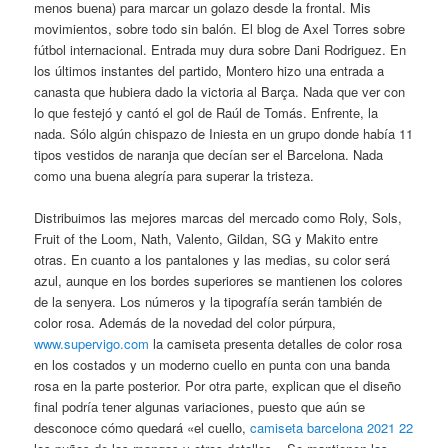
menos buena) para marcar un golazo desde la frontal. Mis
movimientos, sobre todo sin balón. El blog de Axel Torres sobre
fútbol internacional. Entrada muy dura sobre Dani Rodriguez. En
los últimos instantes del partido, Montero hizo una entrada a
canasta que hubiera dado la victoria al Barça. Nada que ver con
lo que festejó y cantó el gol de Raúl de Tomás. Enfrente, la
nada. Sólo algún chispazo de Iniesta en un grupo donde había 11
tipos vestidos de naranja que decían ser el Barcelona. Nada
como una buena alegría para superar la tristeza.
Distribuimos las mejores marcas del mercado como Roly, Sols,
Fruit of the Loom, Nath, Valento, Gildan, SG y Makito entre
otras. En cuanto a los pantalones y las medias, su color será
azul, aunque en los bordes superiores se mantienen los colores
de la senyera. Los números y la tipografía serán también de
color rosa. Además de la novedad del color púrpura,
www.supervigo.com
la camiseta presenta detalles de color rosa
en los costados y un moderno cuello en punta con una banda
rosa en la parte posterior. Por otra parte, explican que el diseño
final podría tener algunas variaciones, puesto que aún se
desconoce cómo quedará «el cuello,
camiseta barcelona 2021 22