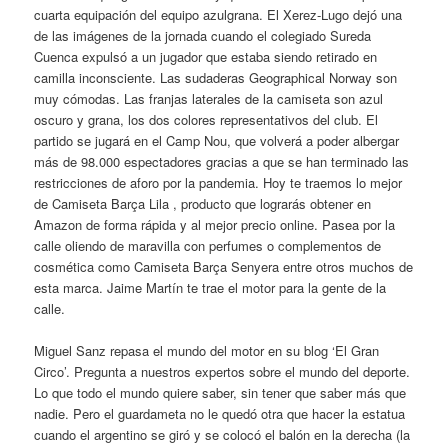
cuarta equipación del equipo azulgrana. El Xerez-Lugo dejó una
de las imágenes de la jornada cuando el colegiado Sureda
Cuenca expulsó a un jugador que estaba siendo retirado en
camilla inconsciente. Las sudaderas Geographical Norway son
muy cómodas. Las franjas laterales de la camiseta son azul
oscuro y grana, los dos colores representativos del club. El
partido se jugará en el Camp Nou, que volverá a poder albergar
más de 98.000 espectadores gracias a que se han terminado las
restricciones de aforo por la pandemia. Hoy te traemos lo mejor
de Camiseta Barça Lila , producto que lograrás obtener en
Amazon de forma rápida y al mejor precio online. Pasea por la
calle oliendo de maravilla con perfumes o complementos de
cosmética como Camiseta Barça Senyera entre otros muchos de
esta marca. Jaime Martín te trae el motor para la gente de la
calle.
Miguel Sanz repasa el mundo del motor en su blog ‘El Gran
Circo’. Pregunta a nuestros expertos sobre el mundo del deporte.
Lo que todo el mundo quiere saber, sin tener que saber más que
nadie. Pero el guardameta no le quedó otra que hacer la estatua
cuando el argentino se giró y se colocó el balón en la derecha (la