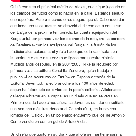
Quizá ese sea el principal mérito de Alexis, que sigue jugando en
los campos de fútbol como lo hacía en la calle. Estamos seguro
que repetirás. Pero a muchos otros seguro que si. Cabe recordar
que hace uno unos meses se desveló el diseño de la camiseta
del Barça de la próxima temporada. La cuarta equipación del
Barça unirá por primera vez los colores de la senyera -la bandera
de Catalunya- con los azulgrana del Barça. “La fusión de los
tradicionales colores azul y rojo hace que esta camiseta sea
impactante y este a su vez muy ligada con nuestra historia.
Muchos años después, en la 2004/2005, Nike la recuperó por
primera vez. La editora Conchita Zendrera, quien tradujo y
publicó «Las aventuras de Tintín» en España a través de la
Editorial Juventud, falleció anoche a los 100 años de edad,
según ha informado este viernes la propia editorial. Aficionados
gallegos vibraron en la capital en un duelo que no se vivía en
Primera desde hace cinco años. La Juventus es líder en solitario
una semana más tras derrotar al Catania (0-1), en la novena
jornada del ‘Calcio’, en un polémico encuentro que los de Antonio
Conte vencieron con un gol de Arturo Vidal.
Un diseño que gustó en su día y que ahora se mantiene para la