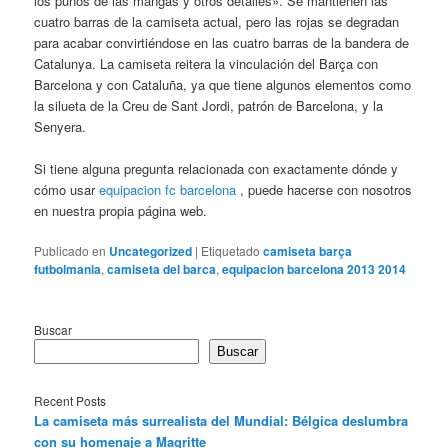
los puños de las mangas y otros detalles». Se mantienen las
cuatro barras de la camiseta actual, pero las rojas se degradan
para acabar convirtiéndose en las cuatro barras de la bandera de
Catalunya. La camiseta reitera la vinculación del Barça con
Barcelona y con Cataluña, ya que tiene algunos elementos como
la silueta de la Creu de Sant Jordi, patrón de Barcelona, y la
Senyera.
Si tiene alguna pregunta relacionada con exactamente dónde y
cómo usar
equipacion fc barcelona
, puede hacerse con nosotros
en nuestra propia página web.
Publicado en
Uncategorized
|
Etiquetado
camiseta barça
futbolmania
,
camiseta del barca
,
equipacion barcelona 2013 2014
Buscar
Buscar
Recent Posts
La camiseta más surrealista del Mundial: Bélgica deslumbra
con su homenaje a Magritte