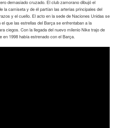
ntero demasiado cruzado. El club zamorano dibujó el
la camiseta y de él partían las arterias principales del
brazos y el cuello. El acto en la sede de Naciones Unidas se
 el que las estrellas del Barça se enfrentaban a la
ra ciegos. Con la llegada del nuevo milenio Nike trajo de
ue en 1998 había estrenado con el Barça.