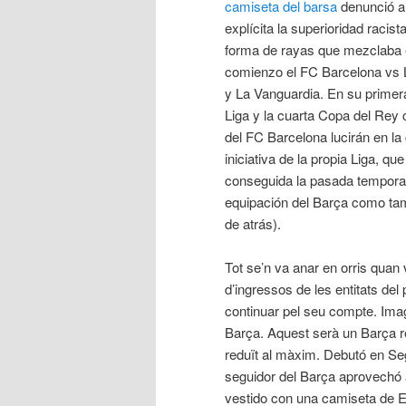
camiseta del barsa
denunció an
explícita la superioridad raci
forma de rayas que mezclaba e
comienzo el FC Barcelona vs L
y La Vanguardia. En su primer
Liga y la cuarta Copa del Rey
del FC Barcelona lucirán en la 
iniciativa de la propia Liga, 
conseguida la pasada temporad
equipación del Barça como tamb
de atrás).
Tot se’n va anar en orris quan va
d’ingressos de les entitats del 
continuar pel seu compte. Imag
Barça. Aquest serà un Barça rev
reduït al màxim. Debutó en Se
seguidor del Barça aprovechó a
vestido con una camiseta de Es