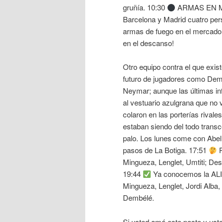
gruñía. 10:30
ARMAS EN ME
Barcelona y Madrid cuatro pers
armas de fuego en el mercado n
en el descanso!
Otro equipo contra el que existe
futuro de jugadores como Dembé
Neymar; aunque las últimas in
al vestuario azulgrana que no 
colaron en las porterías rival
estaban siendo del todo trans
palo. Los lunes come con Abel 
pasos de La Botiga. 17:51
P
Mingueza, Lenglet, Umtiti; Des
19:44
Ya conocemos la AL
Mingueza, Lenglet, Jordi Alba
Dembélé.
Si usted amó este poste y uste