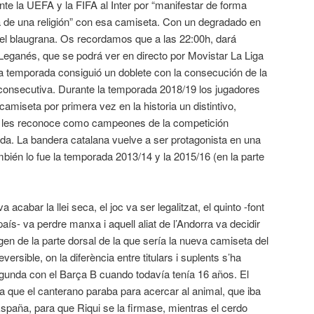
te la UEFA y la FIFA al Inter por “manifestar de forma
sta de una religión” con esa camiseta. Con un degradado en
l blaugrana. Os recordamos que a las 22:00h, dará
eganés, que se podrá ver en directo por Movistar La Liga
a temporada consiguió un doblete con la consecución de la
 consecutiva. Durante la temporada 2018/19 los jugadores
camiseta por primera vez en la historia un distintivo,
que les reconoce como campeones de la competición
a. La bandera catalana vuelve a ser protagonista en una
ién lo fue la temporada 2013/14 y la 2015/16 (en la parte
 acabar la llei seca, el joc va ser legalitzat, el quinto -font
país- va perdre manxa i aquell aliat de l’Andorra va decidir
en de la parte dorsal de la que sería la nueva camiseta del
ersible, on la diferència entre titulars i suplents s’ha
gunda con el Barça B cuando todavía tenía 16 años. El
 que el canterano paraba para acercar al animal, que iba
paña, para que Riqui se la firmase, mientras el cerdo