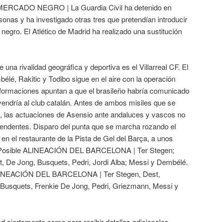
RCADO NEGRO | La Guardia Civil ha detenido en
onas y ha investigado otras tres que pretendían introducir
egro. El Atlético de Madrid ha realizado una sustitución
 una rivalidad geográfica y deportiva es el Villarreal CF. El
lé, Rakitic y Todibo sigue en el aire con la operación
formaciones apuntan a que el brasileño habría comunicado
vendría al club catalán. Antes de ambos misiles que se
es, las actuaciones de Asensio ante andaluces y vascos no
cendentes. Disparo del punta que se marcha rozando el
en el restaurante de la Pista de Gel del Barça, a unos
osible ALINEACIÓN DEL BARCELONA | Ter Stegen;
t, De Jong, Busquets, Pedri, Jordi Alba; Messi y Dembélé.
INEACIÓN DEL BARCELONA | Ter Stegen, Dest,
, Busquets, Frenkie De Jong, Pedri, Griezmann, Messi y
d ciertamente como para recibir detalles adicionales