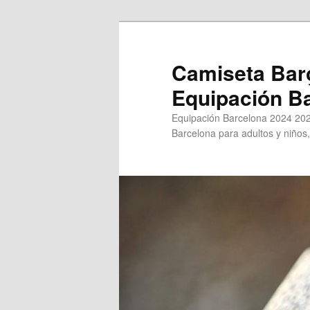
Ir
Ir
al
al
contenido
contenido
Camiseta Bar
principal
secundario
Equipación B
Equipación Barcelona 2024 202
Barcelona para adultos y niños,