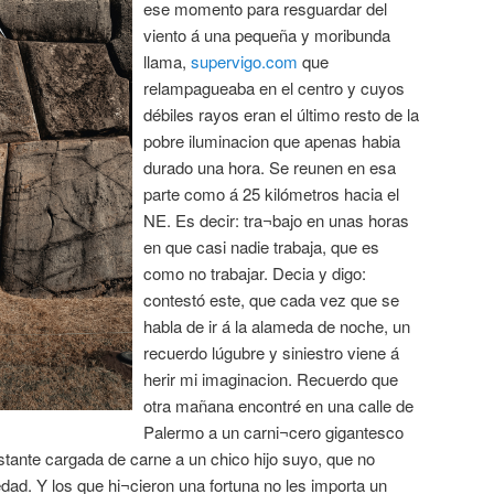
ese momento para resguardar del
viento á una pequeña y moribunda
llama,
supervigo.com
que
relampagueaba en el centro y cuyos
débiles rayos eran el último resto de la
pobre iluminacion que apenas habia
durado una hora. Se reunen en esa
parte como á 25 kilómetros hacia el
NE. Es decir: tra¬bajo en unas horas
en que casi nadie trabaja, que es
como no trabajar. Decia y digo:
contestó este, que cada vez que se
habla de ir á la alameda de noche, un
recuerdo lúgubre y siniestro viene á
herir mi imaginacion. Recuerdo que
otra mañana encontré en una calle de
Palermo a un carni¬cero gigantesco
tante cargada de carne a un chico hijo suyo, que no
dad. Y los que hi¬cieron una fortuna no les importa un