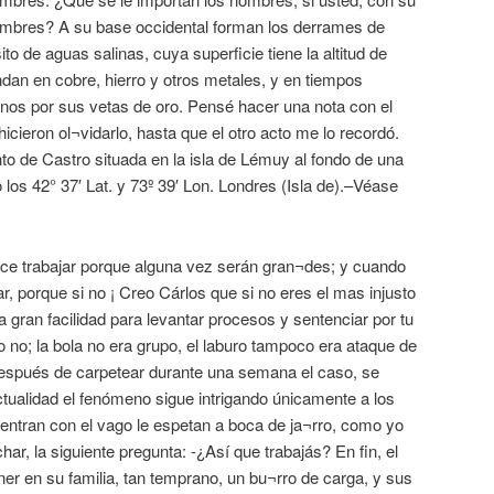
nombres? A su base occidental forman los derrames de
o de aguas salinas, cuya superficie tiene la altitud de
dan en cobre, hierro y otros metales, y en tiempos
unos por sus vetas de oro. Pensé hacer una nota con el
icieron ol¬vidarlo, hasta que el otro acto me lo recordó.
o de Castro situada en la isla de Lémuy al fondo de una
o los 42° 37′ Lat. y 73º 39′ Lon. Londres (Isla de).–Véase
ce trabajar porque alguna vez serán gran¬des; y cuando
r, porque si no ¡ Creo Cárlos que si no eres el mas injusto
a gran facilidad para levantar procesos y sentenciar por tu
o no; la bola no era grupo, el laburo tampoco era ataque de
después de carpetear durante una semana el caso, se
ctualidad el fenómeno sigue intrigando únicamente a los
entran con el vago le espetan a boca de ja¬rro, como yo
ar, la siguiente pregunta: -¿Así que trabajás? En fin, el
er en su familia, tan temprano, un bu¬rro de carga, y sus