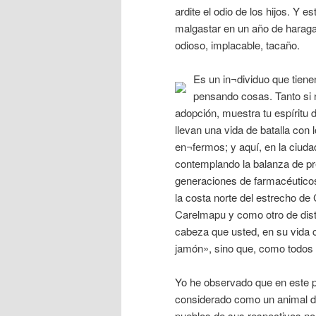
ardite el odio de los hijos. Y 
malgastar en un año de haragan
odioso, implacable, tacaño.
Es un in¬dividuo que tienen
pensando cosas. Tanto si 
adopción, muestra tu espíritu 
llevan una vida de batalla co
en¬fermos; y aquí, en la ciuda
contemplando la balanza de pr
generaciones de farmacéuticos
la costa norte del estrecho de
Carelmapu y como otro de dista
cabeza que usted, en su vida 
jamón», sino que, como todos 
Yo he observado que en este paí
considerado como un animal d
pueblos de sus respectivos no