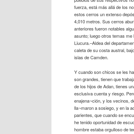
fuerza, está más allá de los 
estos cerros un extenso depósit
4,010 metros. Sus cerros abun
anteriores fueron notables alg
asunto; luego otros temas me h
Liucura.–Aldea del departament
caleta de su costa austral, baj
islas de Camden.
Y cuando son chicos se les ha
son grandes, tienen que trabaja
de los hijos de Adan, tienes un
esclusiva cuenta y riesgo. Per
enajena¬ción, y los vecinos, 
lla¬maron a sosiego, y en la a
parientes, que cuando se encu
he tenido oportunidad de escuch
hombre estaba orgulloso de ten