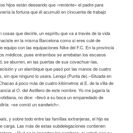
estos hijos están deseando que «reviente» el padre para
ería la fortuna que él acumuló en cincuenta de trabajo
 cosas que decirle, un espíritu que va a través de la vida
naciste en la misma Barcelona como si eres culé de
de equipo con las equipaciones Nike del F.C. En la provincia
n los médicos, pues entrambos se arrebatan los escasos
d, se aburren, en las puertas de sus covachue¬las,
ecisión y un alambique que pasó por las manos de cuatro
, sin que ninguno lo usara. Lenqui (Punta de).–Situada en
 Chacao á poco más de cuatro kilómetros al E. de la villa de
ncia al O. del Astillero de este nombre. Yo me jugaría la
cotidiana, no dice: «llevó a su boca un emparedado de
diría: «se comió un sandwich».
s, y sobre todo entre las familias extranjeras, el hijo es
e carga. Las más de estas subdelegaciones contienen
mbres. ¿Qué se le importan los nombres, si usted, con su