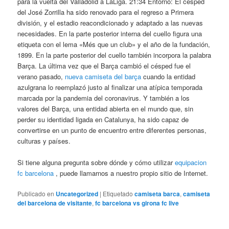
para la vuelta del Valladolid a LaLiga. 21:34 Entorno: El césped
del José Zorrilla ha sido renovado para el regreso a Primera
división, y el estadio reacondicionado y adaptado a las nuevas
necesidades. En la parte posterior interna del cuello figura una
etiqueta con el lema «Més que un club» y el año de la fundación,
1899. En la parte posterior del cuello también incorpora la palabra
Barça. La última vez que el Barça cambió el césped fue el
verano pasado,
nueva camiseta del barça
cuando la entidad
azulgrana lo reemplazó justo al finalizar una atípica temporada
marcada por la pandemia del coronavirus. Y también a los
valores del Barça, una entidad abierta en el mundo que, sin
perder su identidad ligada en Catalunya, ha sido capaz de
convertirse en un punto de encuentro entre diferentes personas,
culturas y países.
Si tiene alguna pregunta sobre dónde y cómo utilizar
equipacion
fc barcelona
, puede llamarnos a nuestro propio sitio de Internet.
Publicado en
Uncategorized
|
Etiquetado
camiseta barca
,
camiseta
del barcelona de visitante
,
fc barcelona vs girona fc live