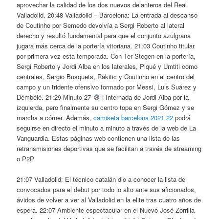
aprovechar la calidad de los dos nuevos delanteros del Real
Valladolid. 20:48 Valladolid – Barcelona: La entrada al descanso
de Coutinho por Semedo devolvía a Sergi Roberto al lateral
derecho y resultó fundamental para que el conjunto azulgrana
jugara más cerca de la portería vitoriana. 21:03 Coutinho titular
por primera vez esta temporada. Con Ter Stegen en la portería,
Sergi Roberto y Jordi Alba en los laterales, Piqué y Umtiti como
centrales, Sergio Busquets, Rakitic y Coutinho en el centro del
campo y un tridente ofensivo formado por Messi, Luis Suárez y
Démbélé. 21:29 Minuto 27
| Internada de Jordi Alba por la
izquierda, pero finalmente su centro topa en Sergi Gómez y se
marcha a córner. Además,
camiseta barcelona 2021 22
podrá
seguirse en directo el minuto a minuto a través de la web de La
Vanguardia. Estas páginas web contienen una lista de las
retransmisiones deportivas que se facilitan a través de streaming
o P2P.
21:07 Valladolid: El técnico catalán dio a conocer la lista de
convocados para el debut por todo lo alto ante sus aficionados,
ávidos de volver a ver al Valladolid en la elite tras cuatro años de
espera. 22:07 Ambiente espectacular en el Nuevo José Zorrilla