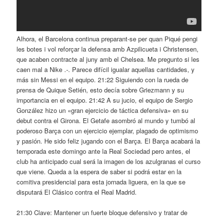
Alhora, el Barcelona continua preparant-se per quan Piqué pengi
les botes i vol reforçar la defensa amb Azpilicueta i Christensen,
que acaben contracte al juny amb el Chelsea. Me pregunto si les
caen mal a Nike .-. Parece difícil igualar aquellas cantidades, y
más sin Messi en el equipo. 21:22 Siguiendo con la rueda de
prensa de Quique Setién, esto decía sobre Griezmann y su
importancia en el equipo. 21:42 A su jucio, el equipo de Sergio
González hizo un «gran ejercicio de táctica defensiva» en su
debut contra el Girona. El Getafe asombró al mundo y tumbó al
poderoso Barça con un ejercicio ejemplar, plagado de optimismo
y pasión. He sido feliz jugando con el Barça. El Barça acabará la
temporada este domingo ante la Real Sociedad pero antes, el
club ha anticipado cual será la imagen de los azulgranas el curso
que viene. Queda a la espera de saber si podrá estar en la
comitiva presidencial para esta jornada liguera, en la que se
disputará El Clásico contra el Real Madrid.
21:30 Clave: Mantener un fuerte bloque defensivo y tratar de