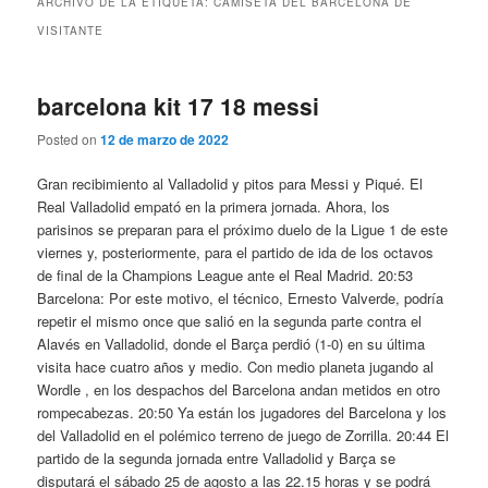
ARCHIVO DE LA ETIQUETA:
CAMISETA DEL BARCELONA DE
VISITANTE
barcelona kit 17 18 messi
Posted on
12 de marzo de 2022
Gran recibimiento al Valladolid y pitos para Messi y Piqué. El
Real Valladolid empató en la primera jornada. Ahora, los
parisinos se preparan para el próximo duelo de la Ligue 1 de este
viernes y, posteriormente, para el partido de ida de los octavos
de final de la Champions League ante el Real Madrid. 20:53
Barcelona: Por este motivo, el técnico, Ernesto Valverde, podría
repetir el mismo once que salió en la segunda parte contra el
Alavés en Valladolid, donde el Barça perdió (1-0) en su última
visita hace cuatro años y medio. Con medio planeta jugando al
Wordle , en los despachos del Barcelona andan metidos en otro
rompecabezas. 20:50 Ya están los jugadores del Barcelona y los
del Valladolid en el polémico terreno de juego de Zorrilla. 20:44 El
partido de la segunda jornada entre Valladolid y Barça se
disputará el sábado 25 de agosto a las 22.15 horas y se podrá