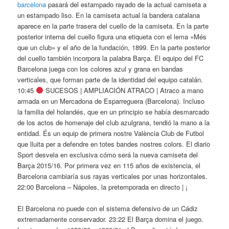
barcelona
pasará del estampado rayado de la actual camiseta a
un estampado liso. En la camiseta actual la bandera catalana
aparece en la parte trasera del cuello de la camiseta. En la parte
posterior interna del cuello figura una etiqueta con el lema «Més
que un club» y el año de la fundación, 1899. En la parte posterior
del cuello también incorpora la palabra Barça. El equipo del FC
Barcelona juega con los colores azul y grana en bandas
verticales, que forman parte de la identidad del equipo catalán.
10:45
SUCESOS | AMPLIACIÓN ATRACO | Atraco a mano
armada en un Mercadona de Esparreguera (Barcelona). Incluso
la familia del holandés, que en un principio se había desmarcado
de los actos de homenaje del club azulgrana, tendió la mano a la
entidad. És un equip de primera nostre València Club de Futbol
que lluita per a defendre en totes bandes nostres colors. El diario
Sport desvela en exclusiva cómo será la nueva camiseta del
Barça 2015/16. Por primera vez en 115 años de existencia, el
Barcelona cambiaría sus rayas verticales por unas horizontales.
22:00 Barcelona – Nápoles, la pretemporada en directo | ¡
El Barcelona no puede con el sistema defensivo de un Cádiz
extremadamente conservador. 23:22 El Barça domina el juego.