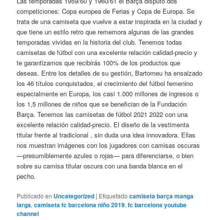
Las temporadas 1959/60 y 1960/61 el Barça disputó dos
competiciones: Copa europea de Ferias y Copa de Europa. Se
trata de una camiseta que vuelve a estar inspirada en la ciudad y
que tiene un estilo retro que rememora algunas de las grandes
temporadas vividas en la historia del club. Tenemos todas
camisetas de fútbol con una excelente relación calidad-precio y
te garantizamos que recibirás 100% de los productos que
deseas. Entre los detalles de su gestión, Bartomeu ha ensalzado
los 46 títulos conquistados, el crecimiento del fútbol femenino
especialmente en Europa, los casi 1.000 millones de ingresos o
los 1,5 millones de niños que se benefician de la Fundación
Barça. Tenemos las camisetas de fútbol 2021 2022 con una
excelente relación calidad-precio. El diseño de la vestimenta
titular frente al tradicional , sin duda una idea innovadora. Ellas
nos muestran imágenes con los jugadores con camisas oscuras
—presumiblemente azules o rojas— para diferenciarse, o bien
sobre su camisa titular oscura con una banda blanca en el
pecho.
Publicado en
Uncategorized
|
Etiquetado
camiseta barça manga
larga
,
camiseta fc barcelona niño 2019
,
fc barcelona youtube
channel