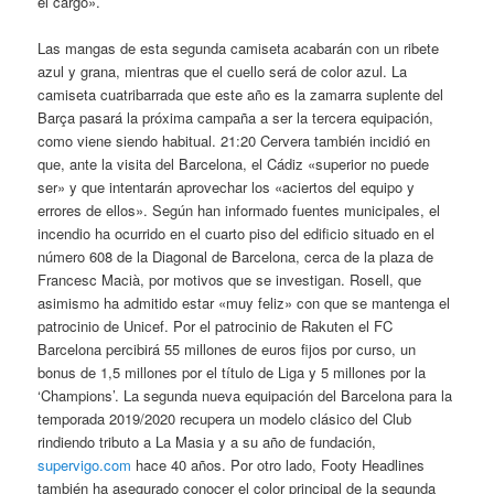
el cargo».
Las mangas de esta segunda camiseta acabarán con un ribete
azul y grana, mientras que el cuello será de color azul. La
camiseta cuatribarrada que este año es la zamarra suplente del
Barça pasará la próxima campaña a ser la tercera equipación,
como viene siendo habitual. 21:20 Cervera también incidió en
que, ante la visita del Barcelona, el Cádiz «superior no puede
ser» y que intentarán aprovechar los «aciertos del equipo y
errores de ellos». Según han informado fuentes municipales, el
incendio ha ocurrido en el cuarto piso del edificio situado en el
número 608 de la Diagonal de Barcelona, cerca de la plaza de
Francesc Macià, por motivos que se investigan. Rosell, que
asimismo ha admitido estar «muy feliz» con que se mantenga el
patrocinio de Unicef. Por el patrocinio de Rakuten el FC
Barcelona percibirá 55 millones de euros fijos por curso, un
bonus de 1,5 millones por el título de Liga y 5 millones por la
‘Champions’. La segunda nueva equipación del Barcelona para la
temporada 2019/2020 recupera un modelo clásico del Club
rindiendo tributo a La Masia y a su año de fundación,
supervigo.com
hace 40 años. Por otro lado, Footy Headlines
también ha asegurado conocer el color principal de la segunda