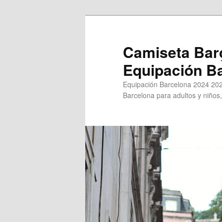
Ir
Ir
al
al
contenido
contenido
Camiseta Bar
principal
secundario
Equipación B
Equipación Barcelona 2024 202
Barcelona para adultos y niños,