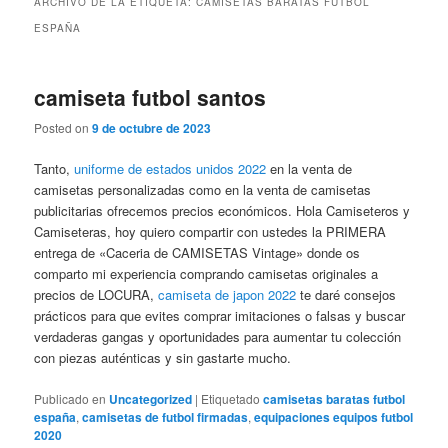
ARCHIVO DE LA ETIQUETA:
CAMISETAS BARATAS FUTBOL
ESPAÑA
camiseta futbol santos
Posted on
9 de octubre de 2023
Tanto,
uniforme de estados unidos 2022
en la venta de
camisetas personalizadas como en la venta de camisetas
publicitarias ofrecemos precios económicos. Hola Camiseteros y
Camiseteras, hoy quiero compartir con ustedes la PRIMERA
entrega de «Caceria de CAMISETAS Vintage» donde os
comparto mi experiencia comprando camisetas originales a
precios de LOCURA,
camiseta de japon 2022
te daré consejos
prácticos para que evites comprar imitaciones o falsas y buscar
verdaderas gangas y oportunidades para aumentar tu colección
con piezas auténticas y sin gastarte mucho.
Publicado en
Uncategorized
|
Etiquetado
camisetas baratas futbol
españa
,
camisetas de futbol firmadas
,
equipaciones equipos futbol
2020