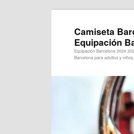
Ir
Ir
al
al
contenido
contenido
Camiseta Bar
principal
secundario
Equipación B
Equipación Barcelona 2024 202
Barcelona para adultos y niños,