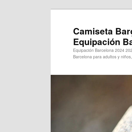
Ir
Ir
al
al
contenido
contenido
Camiseta Bar
principal
secundario
Equipación B
Equipación Barcelona 2024 202
Barcelona para adultos y niños,