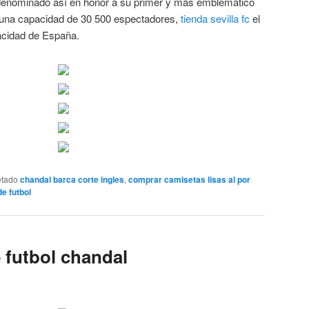
 -denominado así en honor a su primer y más emblemático
e una capacidad de 30 500 espectadores,
tienda sevilla fc
el
cidad de España.
etado
chandal barca corte ingles
,
comprar camisetas lisas al por
de futbol
 futbol chandal