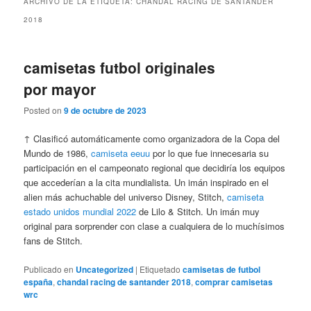
ARCHIVO DE LA ETIQUETA:
CHANDAL RACING DE SANTANDER
2018
camisetas futbol originales
por mayor
Posted on
9 de octubre de 2023
↑ Clasificó automáticamente como organizadora de la Copa del
Mundo de 1986,
camiseta eeuu
por lo que fue innecesaria su
participación en el campeonato regional que decidiría los equipos
que accederían a la cita mundialista. Un imán inspirado en el
alien más achuchable del universo Disney, Stitch,
camiseta
estado unidos mundial 2022
de Lilo & Stitch. Un imán muy
original para sorprender con clase a cualquiera de lo muchísimos
fans de Stitch.
Publicado en
Uncategorized
|
Etiquetado
camisetas de futbol
españa
,
chandal racing de santander 2018
,
comprar camisetas
wrc