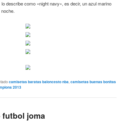
s lo describe como «night navy», es decir, un azul marino
a noche.
etado
camisetas baratas baloncesto nba
,
camisetas buenas bonitas
ampions 2013
 futbol joma