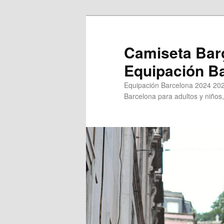
Ir
Ir
al
al
contenido
contenido
Camiseta Bar
principal
secundario
Equipación B
Equipación Barcelona 2024 202
Barcelona para adultos y niños,