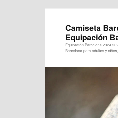
Ir
Ir
al
al
contenido
contenido
Camiseta Bar
principal
secundario
Equipación B
Equipación Barcelona 2024 202
Barcelona para adultos y niños,