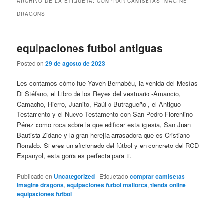
ARCHIVO DE LA ETIQUETA:
COMPRAR CAMISETAS IMAGINE
DRAGONS
equipaciones futbol antiguas
Posted on
29 de agosto de 2023
Les contamos cómo fue Yaveh-Bernabéu, la venida del Mesías
Di Stéfano, el Libro de los Reyes del vestuario -Amancio,
Camacho, Hierro, Juanito, Raúl o Butragueño-, el Antiguo
Testamento y el Nuevo Testamento con San Pedro Florentino
Pérez como roca sobre la que edificar esta iglesia, San Juan
Bautista Zidane y la gran herejía arrasadora que es Cristiano
Ronaldo. Si eres un aficionado del fútbol y en concreto del RCD
Espanyol, esta gorra es perfecta para ti.
Publicado en
Uncategorized
|
Etiquetado
comprar camisetas
imagine dragons
,
equipaciones futbol mallorca
,
tienda online
equipaciones futbol